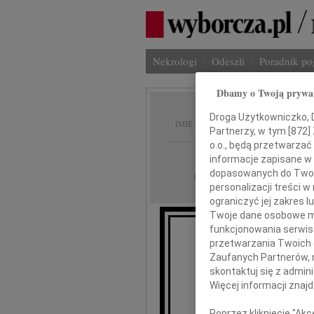
Nekrologi
Odeszli
Poradnik p
Dbamy o Twoją prywa
Łukasz
Droga Użytkowniczko, Dr
IMIĘ I NAZWISKO:
Partnerzy, w tym [
872
]
o.o., będą przetwarzać 
Warszawa
REGION:
informacje zapisane w
dopasowanych do Twoich
30.06.2026
DATA EMISJI:
personalizacji treści 
ograniczyć jej zakres
Twoje dane osobowe mo
funkcjonowania serwisó
przetwarzania Twoich da
Zaufanych Partnerów, 
skontaktuj się z admin
Więcej informacji znaj
Poprzez kliknięcie "Ak