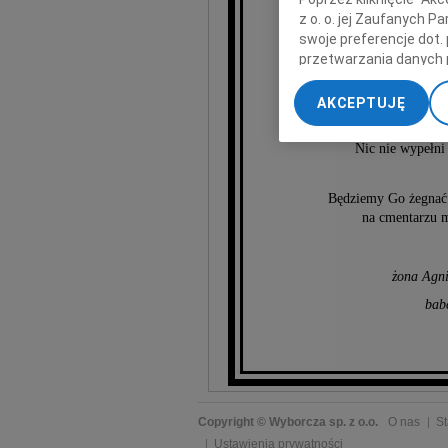
Łuka
z o. o. jej Zaufanych 
swoje preferencje dot.
przetwarzania danych 
„Ustawienia zaawansow
AKCEPTUJĘ
My, nasi Zaufani Part
19 czerwca, w 
dokładnych danych geol
Nic nie wypełni 
Przechowywanie informa
treści, badnie odbiorcó
Będziemy Go żegnać w
na cmentarzu m
żona Agni
babc
Copyright © Wyborcza sp. z o.o.
O nas
St
Ustawienia prywatności