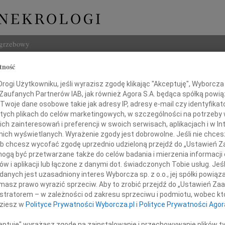
ogrzebowy
tność
Szukaj
 Wojnarowicz
ogi Użytkowniku, jeśli wyrazisz zgodę klikając "Akceptuję", Wyborcza sp
Imię i na
 Zaufanych Partnerów IAB, jak również Agora S.A. będąca spółką powi
Twoje dane osobowe takie jak adresy IP, adresy e-mail czy identyfikato
 tych plikach do celów marketingowych, w szczególności na potrzeby 
 zainteresowań i preferencji w swoich serwisach, aplikacjach i w Int
w nich wyświetlanych. Wyrażenie zgody jest dobrowolne. Jeśli nie chce
INNE NE
 lub chcesz wycofać zgodę uprzednio udzieloną przejdź do „Ustawień
Marek
gą być przetwarzane także do celów badania i mierzenia informacji
Ze sm
w i aplikacji lub łączone z danymi dot. świadczonych Tobie usług. Jeś
Mari
nych jest uzasadniony interes Wyborcza sp. z o.o., jej spółki powiąza
Gdyby
masz prawo wyrazić sprzeciw. Aby to zrobić przejdź do „Ustawień Z
Andrz
istratorem – w zależności od zakresu sprzeciwu i podmiotu, wobec któ
Z wie
dziesz w
Polityce Prywatności Wyborcza.pl
i
Polityce Prywatności Agor
Andrz
Z głę
ceptuję" wyrażasz zgodę na zainstalowanie i przechowywanie plików t