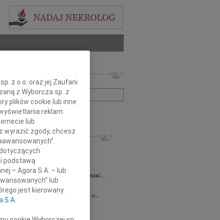
 nekrologów i wspomnień
. z o.o. oraz jej Zaufani
zwisko lub numer ogłoszenia:
ązaną z Wyborcza sp. z
ry plików cookie lub inne
wyświetlania reklam
+ szukanie zaawansowane
ernecie lub
sz wyrazić zgody, chcesz
KROLOGI
 Zaawansowanych”.
 Pliszkiewicz
05.08.2026
Warszawa
 dotyczących
utkiem żegnamy Profesora Marka...
li podstawą
anna Szymańska
04.08.2026
Warszawa
nej – Agora S.A. – lub
 miłość mogła uzdrawiać a łzy wskrzeszać...
aawansowanych” lub
ej Gołaszewski
04.08.2026
Warszawa
rego jest kierowany.
lkim smutkiem przyjęliśmy wiadomość o...
a S.A.
ej Perzanowski
03.08.2026
Warszawa
bokim smutkiem i niedowierzaniem...
ypu cookie Wyborczej sp.