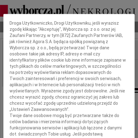
Dbamy o Twoją prywatność
Droga Użytkowniczko, Drogi Użytkowniku, jeśli wyrazisz
Nekrologi
Odeszli
Poradnik pogrzebowy
zgodę klikając "Akceptuję", Wyborcza sp. z o.o. oraz jej
Zaufani Partnerzy, w tym [
872
] Zaufanych Partnerów IAB,
jak również Agora S.A. będąca spółką powiązaną z
Wyborcza sp. z o.o., będą przetwarzać Twoje dane
osobowe takie jak adresy IP, adresy e-mail czy
IMIĘ I NAZWISKO:
identyfikatory plików cookie lub inne informacje zapisane w
Płock
REGION:
tych plikach do celów marketingowych, w szczególności
na potrzeby wyświetlania reklam dopasowanych do
29.06.2026
DATA EMISJI:
Twoich zainteresowań i preferencji w swoich serwisach,
aplikacjach i w Internecie lub personalizacji treści w nich
wyświetlanych. Wyrażenie zgody jest dobrowolne. Jeśli nie
chcesz wyrazić zgody, chcesz ograniczyć jej zakres lub
chcesz wycofać zgodę uprzednio udzieloną przejdź do
Naszej Koleżance
„Ustawień Zaawansowanych”.
Twoje dane osobowe mogą być przetwarzane także do
Julicie Kalinowskiej
celów badania i mierzenia informacji dotyczących
funkcjonowania serwisów i aplikacji lub łączone z danymi
dot. świadczonych Tobie usług. Jeśli podstawą
składamy