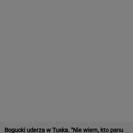
Bogucki uderza w Tuska. "Nie wiem, kto panu
premierowi podpowiada"
Sprawa nagrania z Kaczyńskim. Żurek
poruszył temat ludzi Ziobry
"MAGA Barbie" znów wstrząsnęła Ameryką.