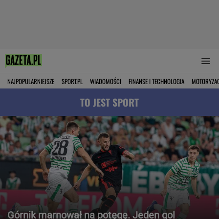
NAJPOPULARNIEJSZE
SPORT.PL
WIADOMOŚCI
FINANSE I TECHNOLOGIA
MOTORYZA
TO JEST SPORT
Górnik marnował na potęgę. Jeden gol