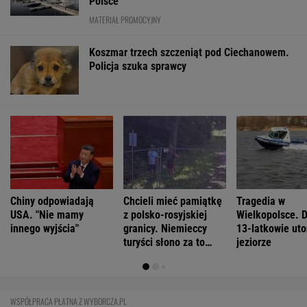
Marcin Matczak: Spójrzcie, co Mentzen mówi
o rosyjskim pocisku. Fałszu niby w tym nie
ma, więc w czym problem?
Megapożary we Francji i Hiszpanii to efekt
antropogenicznej zmiany klimatu - wskazują
eksperci
Najwięcej o Polakach mówią nekrologi
FINANSE I TECHNOLOGIA