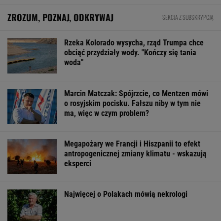
W USA szykują przepis, który może zmienić
zasady zakupów w sklepach
BIZNES
Jakość energii elektrycznej w przemyśle -
klucz do niezawodności maszyn i urządzeń
MATERIAŁ PROMOCYJNY