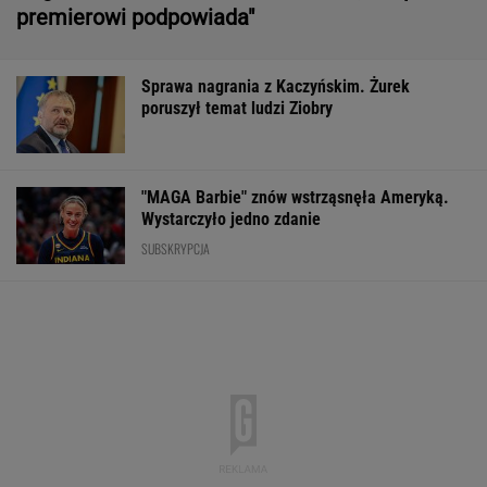
Wystarczyło jedno zdanie
SUBSKRYPCJA
Rozpoznasz tych wybitnych aktorów PRL-u?
Wszyscy mylą się w 8. pytaniu
KULTURALNA ROZRYWKA