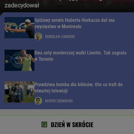
zadecydował
Spiżowy serwis Huberta Hurkacza dał mu
zwycięstwo w Montrealu
RADOSŁAW LENIARSKI
Dwa sety morderczej walki Linette. Tak zagrała
w Toronto
Prawdziwa bomba dla kibiców. Oto co trafi do
otwartej telewizji
KACPER SOSNOWSKI
DZIEŃ W SKRÓCIE