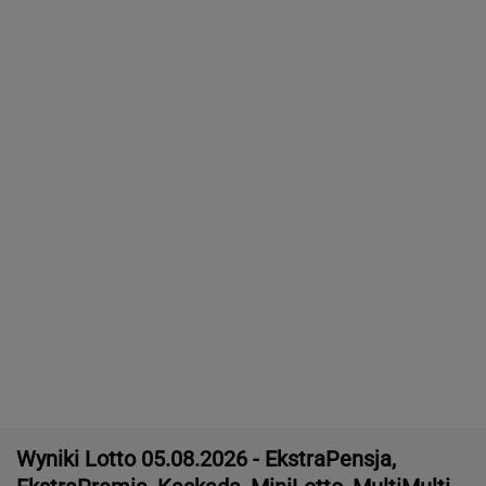
Polacy odetchną z ulgą. Wiadomo, kiedy upały
wreszcie odpuszczą
Eksplozja auta pod Jekaterynburgiem. Szef
fabryki dronów walczy o życie