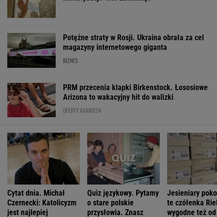
Arizona to wakacyjny hit do walizki
OFERTY AVANTI24
Cytat dnia. Michał
Quiz językowy. Pytamy
Jesieniary pok
Czernecki: Katolicyzm
o stare polskie
te czółenka Rie
jest najlepiej
przysłowia. Znasz
wygodne też od
wymyślonym
wszystkie?
Lasockiego
interesem...
ŻYĆ LEPIEJ