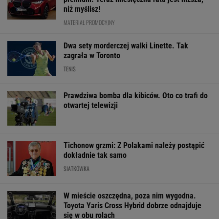
W mieście oszczędna, poza nim wygodna.
Toyota Yaris Cross Hybrid dobrze odnajduje
się w obu rolach
MATERIAŁ PROMOCYJNY
Spiżowy serwis Huberta Hurkacza dał mu
zwycięstwo w Montrealu
RADOSŁAW LENIARSKI
Jest potwierdzenie!
Szczęsny dotrzymuje
Eksperci mówią
Maciusiak podjął
słowa. Tak piszą o nim
jednym głosem
decyzję ws. Tomasiaka
Hiszpanie po
porażce Górnika
wyjeździe Barcelony
LE