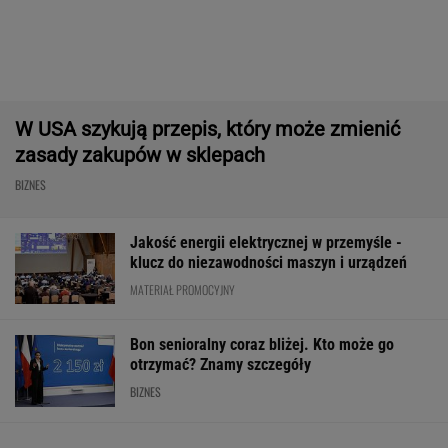
1,5 mln zł składek emerytalnych
SUBSKRYPCJA
Robot koszący to prawdziwa rewolucja! Sam
precyzyjne skosi trawę, a ty zaoszczędzisz
czas
REKLAMA CENEO
Polski gigant odzieżowy wydał stanowcze
oświadczenie. "Nieprawdziwe informacje"
BIZNES
Milionowa kara dla producenta Oleju
Kujawskiego. UOKiK wziął w obronę rolników
BIZNES