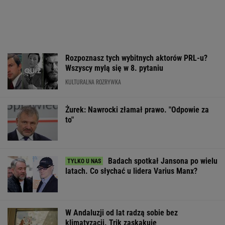
Żurek: Nawrocki złamał prawo. "Odpowie za
to"
Badach spotkał Jansona po wielu
latach. Co słychać u lidera Varius Manx?
W Andaluzji od lat radzą sobie bez
klimatyzacji. Trik zaskakuje
Potężne straty w Rosji. Ukraina obrała za cel
magazyny internetowego giganta
BIZNES
PRM przecenia klapki Birkenstock. Łososiowe