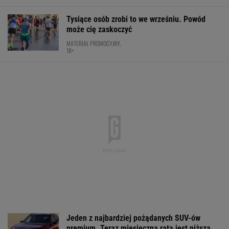
Jeden z najbardziej pożądanych SUV-ów
premium. Teraz miesięczna rata jest niższa,
niż myślisz!
MATERIAŁ PROMOCYJNY
Dwa sety morderczej walki Linette. Tak
zagrała w Toronto
TENIS
Prawdziwa bomba dla kibiców. Oto co trafi do
otwartej telewizji
Tichonow grzmi: Z Polakami należy postąpić
dokładnie tak samo
SIATKÓWKA