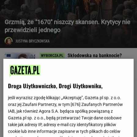
Grzmią, że "1670" niszczy skansen. Krytycy nie
przewidzieli jednego
JUSTYNA BRYCZKOWSKA
Skłodowska na banknocie?
Zadecydowała interwencja polskiego ministra
SUBSKRYPCJA
Droga Użytkowniczko, Drogi Użytkowniku,
W USA szykują przepis, który może zmienić
zasady zakupów w sklepach
jeśli wyrazisz zgodę klikając „Akceptuję”, Gazeta.pl sp. z o.o.
oraz jej Zaufani Partnerzy, w tym [
676
] Zaufanych Partnerów
IAB, jak również Agora S.A. będąca spółką powiązaną z
Huczne świętowanie, a potem
Gazeta.pl sp. z o.o., będą przetwarzać Twoje dane osobowe
perturbacje. Polacy zapamiętają ten wyjazd na
takie jak adresy IP, adresy e-mail czy identyfikatory plików
długo
cookie lub inne informacje zapisane w tych plikach do celów