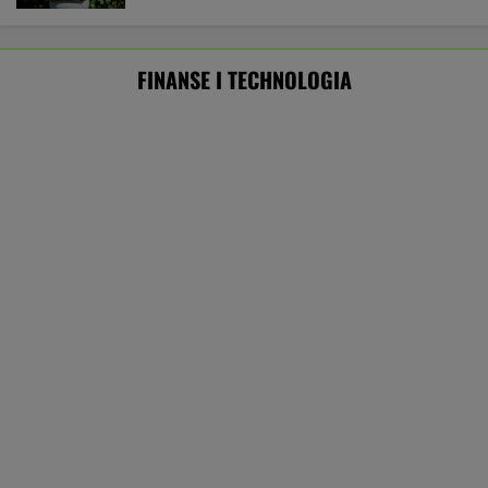
Bon senioralny coraz bliżej. Kto może go
otrzymać? Znamy szczegóły
BIZNES
ZUS skonfiskował Tomaszowi