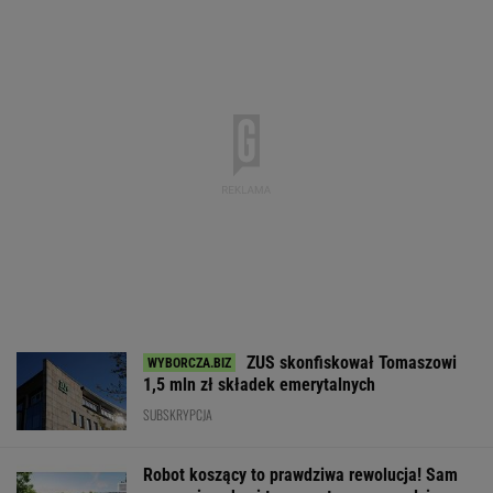
James Bond rozsławił
Gigantyczny wzrost
Twoja szafa mo
to miejsce.
donosów. Pracownicy
truć. Nowe prze
Apartament trafił na
masowo skarżą się na
zmieniają
sprzedaż
mobbing
WALUTY I GIEŁDA
EUR
USD
CHF
GBP
WIG
4,3013
3,7217
4,6167
5,0131
151 086,46
0,02%
-0,02%
0,12%
0,01%
-0,26%
SPRAWDŹ NOTOWANIA
Notowania dostarcza VIA24ONLINE