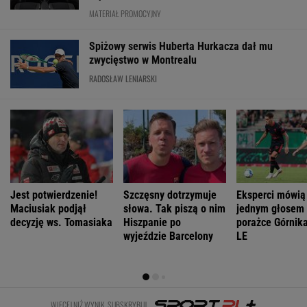
WIĘCEJ NIŻ WYNIK. SUBSKRYBUJ
POLITYKA
Sprawa
Bogucki uderza
Zwrot ws.
Wyrok ws.
nagrania z
w Tuska. "Nie
Patriotów dla
subwencji dla
Kaczyńskim.
wiem, kto panu
Ukrainy?
PiS. Tusk: Dla
Żurek poruszył
premierowi
Reuters:
przekręciarzy
temat ludzi
podpowiada"
Rozważane są
pieniędzy nie
Ziobry
trzy możliwości
będzie
WIADOMOŚCI