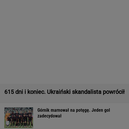
zadecydował
Tysiące osób zrobi to we wrześniu. Powód
może cię zaskoczyć
MATERIAŁ PROMOCYJNY,
18+