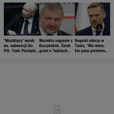
"Miażdżący" wyrok
Wyciekło nagranie z
Bogucki uderza w
ws. subwencji dla
Kaczyńskim. Żurek
Tuska. "Nie wiem,
PiS. Tusk: Pieniędzy
grzmi o "ludziach
kto panu premierowi
nie będzie
Ziobry"
podpowiada"