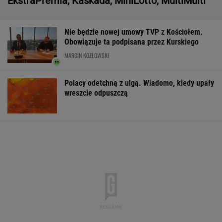
Zarabiają 700 tys. dolarów na minutę. Wyczuli
złoty interes
BIZNES
Nietypowa interwencja na stacji paliw.
Policjant odebrał poród
Do tej pory znane głównie z Europy
Zachodniej. Teraz takie miejsca powstają w
Polsce
MATERIAŁ PROMOCYJNY
Koszmar trzech szczeniąt pod Ciechanowem.
Policja szuka sprawcy