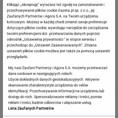
Klikając „Akceptuję” wyrażasz też zgodę na zainstalowanie i
przechowywanie plików cookie Gazeta.pl sp. z o.o., jej
Zaufanych Partnerów i Agora S.A. na Twoim urządzeniu
końcowym. Możesz w każdej chwili zmienić swoje preferencje
dotyczące plików cookie, wywołując narzędzie do zarządzania
twoimi preferencjami dot. przetwarzania danych poprzez
odnośnik „Ustawienia prywatności ” w stopce serwisu i
przechodząc do „Ustawień Zaawansowanych”. Zmiana
ustawień plików cookie możliwa jest także za pomocą ustawień
przeglądarki.
My, nasi Zaufani Partnerzy i Agora S.A. możemy przetwarzać
Sprawdzili biżuterię. Normy bezpieczeństwa
dane osobowe w następujących celach:
przekroczono setki razy
Użycie dokładnych danych geolokalizacyjnych. Aktywne
skanowanie charakterystyki urządzenia do celów
identyfikacji. Przechowywanie informacji na urządzeniu lub
dostęp do nich. Spersonalizowane reklamy i treści, pomiar
Jerzy Zięba w Kancelarii Prezydenta.
reklam i treści, badnie odbiorców i ulepszanie usług.
"Fantastyczne spotkanie"
Lista Zaufanych Partnerów