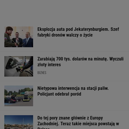
Chiny odpowiadają
Chcieli mieć pamiątkę
Tragedia w
USA. "Nie mamy
z polsko-rosyjskiej
Wielkopolsce. 
innego wyjścia"
granicy. Niemieccy
13-latkowie uto
turyści słono za to
jeziorze
zapłacili
WSPÓŁPRACA PŁATNA Z WYBORCZA.PL
ZROZUM, POZNAJ, ODKRYWAJ
SEKCJA Z SUBSKRYPCJĄ
Rzeka Kolorado wysycha, rząd Trumpa chce
obciąć przydziały wody. "Kończy się tania
woda"