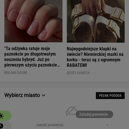
"Ta odżywka ratuje moje
Najwygodniejsze klapki na
paznokcie po długotrwałym
świecie? Niemieckiej marki na
noszeniu hybryd. Już po
korku - teraz są z ogromnym
pierwszym użyciu paznokcie
RABATEM!
są utwardzone"
REKLAMA EVELINE
OFERTY AVANTI24
Wybierz miasto
PEŁNA POGODA
Załaduj ponownie
Jakość powietrza:
-