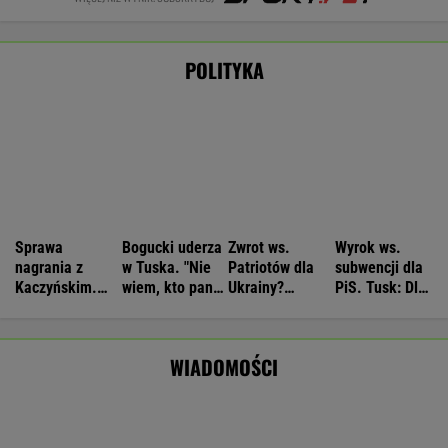
Wyniki Lotto 05.08.2026 - EkstraPensja,
EkstraPremia, Kaskada, MiniLotto, MultiMulti
Nie będzie nowej umowy TVP z Kościołem.
Obowiązuje ta podpisana przez Kurskiego
MARCIN KOZŁOWSKI