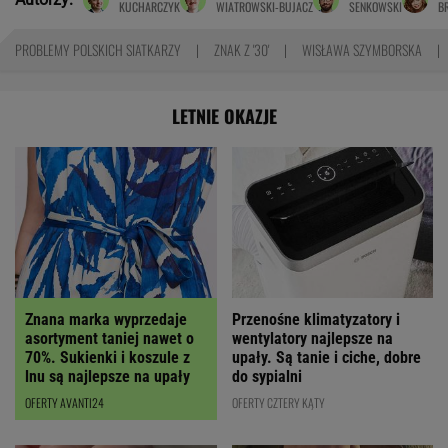
KUCHARCZYK
WIATROWSKI-BUJACZ
SENKOWSKI
B
PROBLEMY POLSKICH SIATKARZY
ZNAK Z '30'
WISŁAWA SZYMBORSKA
LETNIE OKAZJE
Znana marka wyprzedaje
Przenośne klimatyzatory i
asortyment taniej nawet o
wentylatory najlepsze na
70%. Sukienki i koszule z
upały. Są tanie i ciche, dobre
lnu są najlepsze na upały
do sypialni
OFERTY AVANTI24
OFERTY CZTERY KĄTY