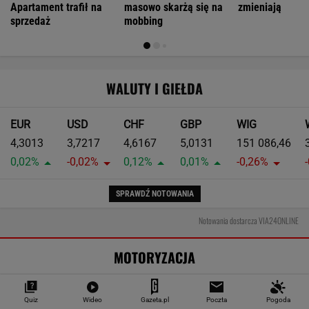
Warszawa podjęła decyzję. Kolejne dzielnice z
płatnymi parkingami
MOTO NEWS
Szczegół zdradza fałszywy dokument.
Służby nie mają już z tym problemu
MOTO NEWS
Quiz
Wideo
Gazeta.pl
Poczta
Pogoda