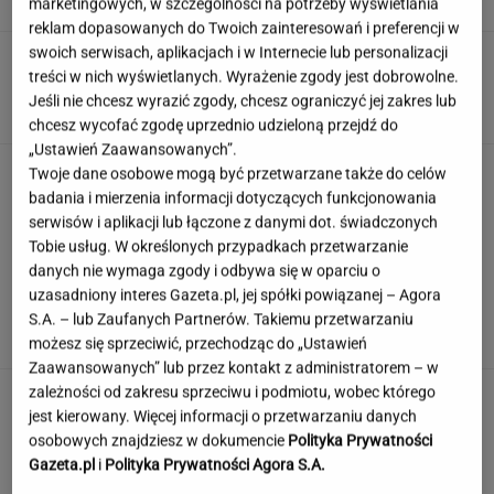
marketingowych, w szczególności na potrzeby wyświetlania
SUBSKRYPCJA
reklam dopasowanych do Twoich zainteresowań i preferencji w
swoich serwisach, aplikacjach i w Internecie lub personalizacji
Śmierć Marii Zięby w "Na Wspólnej" to
treści w nich wyświetlanych. Wyrażenie zgody jest dobrowolne.
ponury żart. Scenarzysta popłynął
Jeśli nie chcesz wyrazić zgody, chcesz ograniczyć jej zakres lub
ZUZANNA KWASEK
chcesz wycofać zgodę uprzednio udzieloną przejdź do
„Ustawień Zaawansowanych”.
Sensacyjne odkrycie w Gdańsku. Pod "Misiem"
Twoje dane osobowe mogą być przetwarzane także do celów
czekał historyczny skarb
badania i mierzenia informacji dotyczących funkcjonowania
serwisów i aplikacji lub łączone z danymi dot. świadczonych
Tobie usług. W określonych przypadkach przetwarzanie
danych nie wymaga zgody i odbywa się w oparciu o
Angelina Jolie pod presją. Brad Pitt domaga
uzasadniony interes Gazeta.pl, jej spółki powiązanej – Agora
się ujawnienia dokumentów
S.A. – lub Zaufanych Partnerów. Takiemu przetwarzaniu
możesz się sprzeciwić, przechodząc do „Ustawień
Zaawansowanych” lub przez kontakt z administratorem – w
zależności od zakresu sprzeciwu i podmiotu, wobec którego
jest kierowany. Więcej informacji o przetwarzaniu danych
osobowych znajdziesz w dokumencie
Polityka Prywatności
Gazeta.pl
i
Polityka Prywatności Agora S.A.