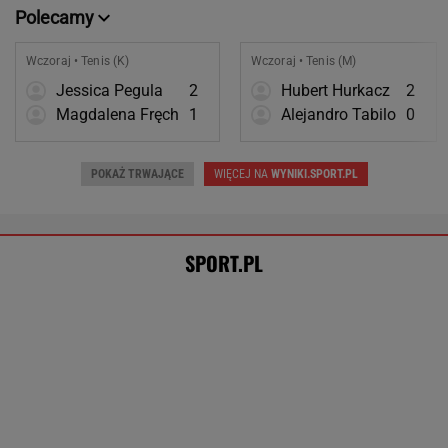
SPORT.PL
615 dni i koniec. Ukraiński skandalista powrócił
Górnik marnował na potęgę. Jeden gol