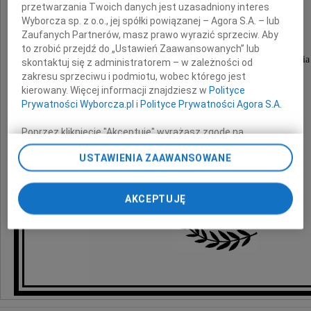
przetwarzania Twoich danych jest uzasadniony interes
Wyborcza sp. z o.o., jej spółki powiązanej – Agora S.A. – lub
Krzysztofowi Rynkowskiemu
Zaufanych Partnerów, masz prawo wyrazić sprzeciw. Aby
to zrobić przejdź do „Ustawień Zaawansowanych” lub
wyrazy szczerego żalu i głębokiego współczucia
skontaktuj się z administratorem – w zależności od
z powodu śmierci
zakresu sprzeciwu i podmiotu, wobec którego jest
kierowany. Więcej informacji znajdziesz w
Polityce
Prywatności Wyborcza.pl
i
Polityce Prywatności Agora S.A.
Ojca
Poprzez kliknięcie "Akceptuję" wyrażasz zgodę na
składają
zainstalowanie i przechowywanie plików typu cookie
USTAWIENIA ZAAWANSOWANE
Wyborczej sp. z o. o. jej Zaufanych Partnerów i Agora S.A.
na Twoim urządzeniu końcowym. Możesz też w każdej
Koleżanki i Koledzy z Doradcy
chwili zmienić swoje preferencje dot. plików cookie,
AKCEPTUJĘ
ponownie wywołując narzędzie do zarządzania Twoimi
preferencjami dot. przetwarzania danych poprzez
odnośnik „Ustawienia prywatności” w stopce serwisu i
przechodząc do sekcji „Ustawienia zaawansowane”.
Zmiana ustawień plików cookie możliwa jest także za
pomocą ustawień przeglądarki.
My, nasi Zaufani Partnerzy i Agora S.A. możemy