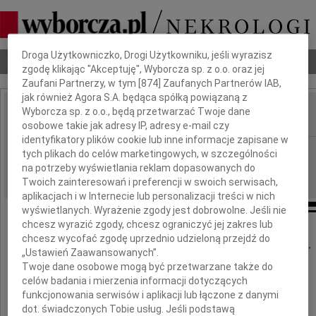
Dbamy o Twoją prywatność
Droga Użytkowniczko, Drogi Użytkowniku, jeśli wyrazisz
Nekrologi
Odeszli
Poradnik pogrzebowy
zgodę klikając "Akceptuję", Wyborcza sp. z o.o. oraz jej
Zaufani Partnerzy, w tym [
874
] Zaufanych Partnerów IAB,
jak również Agora S.A. będąca spółką powiązaną z
Wyborcza sp. z o.o., będą przetwarzać Twoje dane
IMIĘ I NAZWISKO:
osobowe takie jak adresy IP, adresy e-mail czy
identyfikatory plików cookie lub inne informacje zapisane w
Gdańsk
REGION:
tych plikach do celów marketingowych, w szczególności
na potrzeby wyświetlania reklam dopasowanych do
24.06.2026
DATA EMISJI:
Twoich zainteresowań i preferencji w swoich serwisach,
aplikacjach i w Internecie lub personalizacji treści w nich
wyświetlanych. Wyrażenie zgody jest dobrowolne. Jeśli nie
chcesz wyrazić zgody, chcesz ograniczyć jej zakres lub
chcesz wycofać zgodę uprzednio udzieloną przejdź do
"Można odejść na zawsze, by stale być blisko"
„Ustawień Zaawansowanych”.
Twoje dane osobowe mogą być przetwarzane także do
ks. J. Twardowski
celów badania i mierzenia informacji dotyczących
funkcjonowania serwisów i aplikacji lub łączone z danymi
Naszemu Koledze
dot. świadczonych Tobie usług. Jeśli podstawą