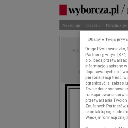
Nekrologi
Odeszli
Poradnik p
Dbamy o Twoją prywa
Tadeus
Droga Użytkowniczko, Dr
IMIĘ I NAZWISKO:
Partnerzy, w tym [
874
]
o.o., będą przetwarzać 
Warszawa
REGION:
informacje zapisane w
18.06.2026
dopasowanych do Twoich
DATA EMISJI:
personalizacji treści 
ograniczyć jej zakres
Twoje dane osobowe mo
funkcjonowania serwisó
przetwarzania Twoich da
Z głębokim smutkiem 
Zaufanych Partnerów, 
skontaktuj się z admin
odszedł od nas w wie
Więcej informacji znaj