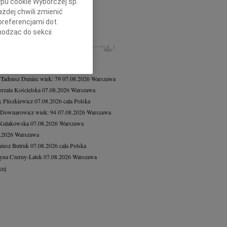
ypu cookie Wyborczej sp.
d Piotrowicz
07.08.2026
Warszawa
żdej chwili zmienić
bokim żalem zawiadamiamy, że 1...
preferencjami dot.
cej
hodząc do sekcji
stawień przeglądarki.
ZE NEKROLOGI, KONDOLENCJE
8.2026
Warszawa
h celach:
Użycie
8.2026
Warszawa
lów identyfikacji.
 Tadeusz Duniec
wiek: 79
07.08.2026
Warszawa
ści, pomiar reklam i
rzata Kościelska
07.08.2026
Warszawa
 Pliszkiewicz
07.08.2026
cała Polska
 Downarowicz
wiek: 94
07.08.2026
Warszawa
 Kułakowska
07.08.2026
Warszawa
8.2026
Warszawa
iusz Butruk
07.08.2026
cała Polska
yna Czerny-Latek
07.08.2026
Warszawa
cej