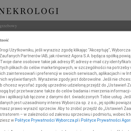
ogrzebowy
Szukaj
tność
z Karwacki
Imię i na
ogi Użytkowniku, jeśli wyrazisz zgodę klikając "Akceptuję", Wyborcza sp
 Zaufanych Partnerów IAB, jak również Agora S.A. będąca spółką powi
Twoje dane osobowe takie jak adresy IP, adresy e-mail czy identyfikato
 tych plikach do celów marketingowych, w szczególności na potrzeby 
 zainteresowań i preferencji w swoich serwisach, aplikacjach i w Int
INNE NE
w nich wyświetlanych. Wyrażenie zgody jest dobrowolne. Jeśli nie chce
 lub chcesz wycofać zgodę uprzednio udzieloną przejdź do „Ustawień
Jerzy
gą być przetwarzane także do celów badania i mierzenia informacji
W dni
w i aplikacji lub łączone z danymi dot. świadczonych Tobie usług. Jeś
Kryst
nych jest uzasadniony interes Wyborcza sp. z o.o., jej spółki powiąza
Z żal
zawiadamiamy, że w dniu 11 czerwca 2026 roku
masz prawo wyrazić sprzeciw. Aby to zrobić przejdź do „Ustawień Z
Ewa W
istratorem – w zależności od zakresu sprzeciwu i podmiotu, wobec któ
ku 93 lat nasz ukochany Mąż, Tata i Dziadek.
W dni
dziesz w
Polityce Prywatności Wyborcza.pl
i
Polityce Prywatności Agor
Małgo
Z wie