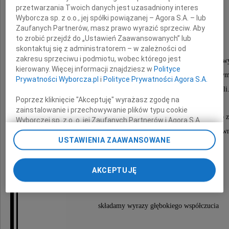
przetwarzania Twoich danych jest uzasadniony interes
Wyborcza sp. z o.o., jej spółki powiązanej – Agora S.A. – lub
Jarosława Miłka
Zaufanych Partnerów, masz prawo wyrazić sprzeciw. Aby
to zrobić przejdź do „Ustawień Zaawansowanych” lub
skontaktuj się z administratorem – w zależności od
zakresu sprzeciwu i podmiotu, wobec którego jest
Odszedł od nas człowiek wyjątkowy ciepły, serdeczny i zawsze goto
kierowany. Więcej informacji znajdziesz w
Polityce
Zapamiętamy go jako człowieka o wielkim sercu i niepowtarzalny
Prywatności Wyborcza.pl
i
Polityce Prywatności Agora S.A.
Dostrzegał dobro tam, gdzie inni go nie widzieli
Poprzez kliknięcie "Akceptuję" wyrażasz zgodę na
zainstalowanie i przechowywanie plików typu cookie
Pozostawił po sobie ogromną pustkę, której nie sposób z
Wyborczej sp. z o. o. jej Zaufanych Partnerów i Agora S.A.
na Twoim urządzeniu końcowym. Możesz też w każdej
Jarku, dziękujemy za Twoją obecność i pokój, który wn
USTAWIENIA ZAAWANSOWANE
chwili zmienić swoje preferencje dot. plików cookie,
Na zawsze pozostaniesz w naszych sercach.
ponownie wywołując narzędzie do zarządzania Twoimi
preferencjami dot. przetwarzania danych poprzez
AKCEPTUJĘ
odnośnik „Ustawienia prywatności” w stopce serwisu i
Najbliższym
przechodząc do sekcji „Ustawienia zaawansowane”.
Zmiana ustawień plików cookie możliwa jest także za
pomocą ustawień przeglądarki.
składamy wyrazy głębokiego współczucia
My, nasi Zaufani Partnerzy i Agora S.A. możemy