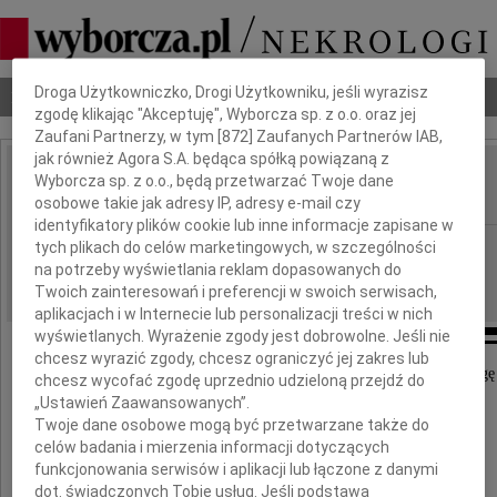
Dbamy o Twoją prywatność
Droga Użytkowniczko, Drogi Użytkowniku, jeśli wyrazisz
Nekrologi
Odeszli
Poradnik pogrzebowy
zgodę klikając "Akceptuję", Wyborcza sp. z o.o. oraz jej
Zaufani Partnerzy, w tym [
872
] Zaufanych Partnerów IAB,
jak również Agora S.A. będąca spółką powiązaną z
Jarosław Miłek
Wyborcza sp. z o.o., będą przetwarzać Twoje dane
IMIĘ I NAZWISKO:
osobowe takie jak adresy IP, adresy e-mail czy
identyfikatory plików cookie lub inne informacje zapisane w
Kraków
tych plikach do celów marketingowych, w szczególności
REGION:
na potrzeby wyświetlania reklam dopasowanych do
22.06.2026
DATA EMISJI:
Twoich zainteresowań i preferencji w swoich serwisach,
aplikacjach i w Internecie lub personalizacji treści w nich
wyświetlanych. Wyrażenie zgody jest dobrowolne. Jeśli nie
chcesz wyrazić zgody, chcesz ograniczyć jej zakres lub
Z głębokim smutkiem żegnamy naszego Kolegę
chcesz wycofać zgodę uprzednio udzieloną przejdź do
„Ustawień Zaawansowanych”.
Twoje dane osobowe mogą być przetwarzane także do
celów badania i mierzenia informacji dotyczących
funkcjonowania serwisów i aplikacji lub łączone z danymi
dot. świadczonych Tobie usług. Jeśli podstawą