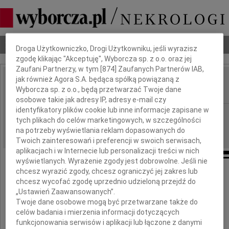
Dbamy o Twoją prywatność
Nekrologi
Odeszli
Poradnik pogrzebowy
Droga Użytkowniczko, Drogi Użytkowniku, jeśli wyrazisz
zgodę klikając "Akceptuję", Wyborcza sp. z o.o. oraz jej
Zaufani Partnerzy, w tym [
874
] Zaufanych Partnerów IAB,
jak również Agora S.A. będąca spółką powiązaną z
Hanna Jadacka
Wyborcza sp. z o.o., będą przetwarzać Twoje dane
IMIĘ I NAZWISKO:
osobowe takie jak adresy IP, adresy e-mail czy
identyfikatory plików cookie lub inne informacje zapisane w
Warszawa
REGION:
tych plikach do celów marketingowych, w szczególności
18.06.2026
DATA EMISJI:
na potrzeby wyświetlania reklam dopasowanych do
Twoich zainteresowań i preferencji w swoich serwisach,
aplikacjach i w Internecie lub personalizacji treści w nich
wyświetlanych. Wyrażenie zgody jest dobrowolne. Jeśli nie
chcesz wyrazić zgody, chcesz ograniczyć jej zakres lub
chcesz wycofać zgodę uprzednio udzieloną przejdź do
Z żalem przyjęliśmy wiadomość o śmierci
„Ustawień Zaawansowanych”.
Twoje dane osobowe mogą być przetwarzane także do
celów badania i mierzenia informacji dotyczących
funkcjonowania serwisów i aplikacji lub łączone z danymi