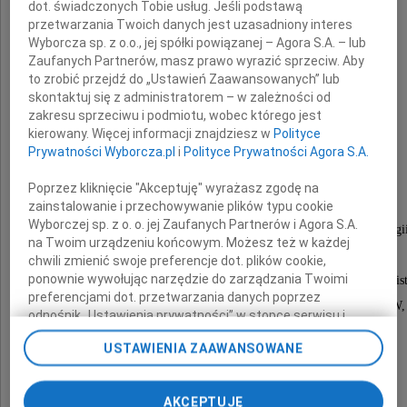
dot. świadczonych Tobie usług. Jeśli podstawą
przetwarzania Twoich danych jest uzasadniony interes
Wyborcza sp. z o.o., jej spółki powiązanej – Agora S.A. – lub
Zaufanych Partnerów, masz prawo wyrazić sprzeciw. Aby
Pani Profesor
to zrobić przejdź do „Ustawień Zaawansowanych” lub
skontaktuj się z administratorem – w zależności od
zakresu sprzeciwu i podmiotu, wobec którego jest
Hanny Jadackiej
kierowany. Więcej informacji znajdziesz w
Polityce
Prywatności Wyborcza.pl
i
Polityce Prywatności Agora S.A.
Poprzez kliknięcie "Akceptuję" wyrażasz zgodę na
wybitnej językoznawczyni,
zainstalowanie i przechowywanie plików typu cookie
Wyborczej sp. z o. o. jej Zaufanych Partnerów i Agora S.A.
ekspertki w zakresie słowotwórstwa, leksykologi
na Twoim urządzeniu końcowym. Możesz też w każdej
oraz kultury języka,
chwili zmienić swoje preferencje dot. plików cookie,
ponownie wywołując narzędzie do zarządzania Twoimi
byłej prodziekan ds. badań naukowych Wydziału Polonis
preferencjami dot. przetwarzania danych poprzez
wykładowczyni Instytutu Języka Polskiego UW,
odnośnik „Ustawienia prywatności” w stopce serwisu i
Dobrego i Szlachetnego Człowieka
przechodząc do sekcji „Ustawienia zaawansowane”.
USTAWIENIA ZAAWANSOWANE
Zmiana ustawień plików cookie możliwa jest także za
pomocą ustawień przeglądarki.
Rektor i Senat Uniwersytetu Warszawskiego
AKCEPTUJĘ
My, nasi Zaufani Partnerzy i Agora S.A. możemy