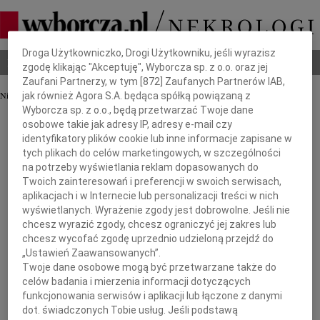
Dbamy o Twoją prywatność
Droga Użytkowniczko, Drogi Użytkowniku, jeśli wyrazisz
Nekrologi
Odeszli
Poradnik pogrzebowy
zgodę klikając "Akceptuję", Wyborcza sp. z o.o. oraz jej
Zaufani Partnerzy, w tym [
872
] Zaufanych Partnerów IAB,
Nie znaleziono nekrologu.
jak również Agora S.A. będąca spółką powiązaną z
Wyborcza sp. z o.o., będą przetwarzać Twoje dane
osobowe takie jak adresy IP, adresy e-mail czy
identyfikatory plików cookie lub inne informacje zapisane w
tych plikach do celów marketingowych, w szczególności
na potrzeby wyświetlania reklam dopasowanych do
Twoich zainteresowań i preferencji w swoich serwisach,
aplikacjach i w Internecie lub personalizacji treści w nich
wyświetlanych. Wyrażenie zgody jest dobrowolne. Jeśli nie
chcesz wyrazić zgody, chcesz ograniczyć jej zakres lub
chcesz wycofać zgodę uprzednio udzieloną przejdź do
„Ustawień Zaawansowanych”.
Twoje dane osobowe mogą być przetwarzane także do
celów badania i mierzenia informacji dotyczących
funkcjonowania serwisów i aplikacji lub łączone z danymi
dot. świadczonych Tobie usług. Jeśli podstawą