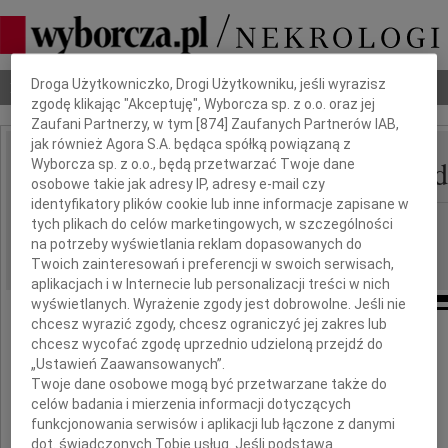
Dbamy o Twoją prywatność
Droga Użytkowniczko, Drogi Użytkowniku, jeśli wyrazisz
Nekrologi
Odeszli
Poradnik pogrzebowy
zgodę klikając "Akceptuję", Wyborcza sp. z o.o. oraz jej
Zaufani Partnerzy, w tym [
874
] Zaufanych Partnerów IAB,
jak również Agora S.A. będąca spółką powiązaną z
Hanna Elżbieta Szelege
Wyborcza sp. z o.o., będą przetwarzać Twoje dane
IMIĘ I NAZWISKO:
osobowe takie jak adresy IP, adresy e-mail czy
identyfikatory plików cookie lub inne informacje zapisane w
Warszawa
tych plikach do celów marketingowych, w szczególności
REGION:
na potrzeby wyświetlania reklam dopasowanych do
19.06.2026
DATA EMISJI:
Twoich zainteresowań i preferencji w swoich serwisach,
aplikacjach i w Internecie lub personalizacji treści w nich
wyświetlanych. Wyrażenie zgody jest dobrowolne. Jeśli nie
chcesz wyrazić zgody, chcesz ograniczyć jej zakres lub
chcesz wycofać zgodę uprzednio udzieloną przejdź do
W dniu 12 czerwca 2026 roku zmarła
„Ustawień Zaawansowanych”.
w wieku 73 lat
Twoje dane osobowe mogą być przetwarzane także do
celów badania i mierzenia informacji dotyczących
funkcjonowania serwisów i aplikacji lub łączone z danymi
dot. świadczonych Tobie usług. Jeśli podstawą