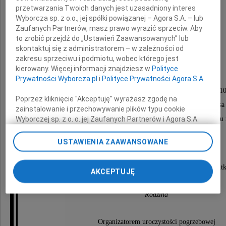
przetwarzania Twoich danych jest uzasadniony interes
Hanna Elżbieta
Wyborcza sp. z o.o., jej spółki powiązanej – Agora S.A. – lub
Zaufanych Partnerów, masz prawo wyrazić sprzeciw. Aby
to zrobić przejdź do „Ustawień Zaawansowanych” lub
Szelegeda
skontaktuj się z administratorem – w zależności od
zakresu sprzeciwu i podmiotu, wobec którego jest
kierowany. Więcej informacji znajdziesz w
Polityce
Uroczystości pogrzebowe odbędą się
Prywatności Wyborcza.pl
i
Polityce Prywatności Agora S.A.
w poniedziałek 22 czerwca 2026 roku o godzinie 1
Poprzez kliknięcie "Akceptuję" wyrażasz zgodę na
w Domu Pogrzebowym Służew (sala duża), ul. Fosa 
zainstalowanie i przechowywanie plików typu cookie
Wyborczej sp. z o. o. jej Zaufanych Partnerów i Agora S.A.
po czym nastąpi odprowadzenie urny z Prochami do grobu
na Twoim urządzeniu końcowym. Możesz też w każdej
na Cmentarz Bródnowski o godzinie 11:30.
chwili zmienić swoje preferencje dot. plików cookie,
USTAWIENIA ZAAWANSOWANE
ponownie wywołując narzędzie do zarządzania Twoimi
preferencjami dot. przetwarzania danych poprzez
O czym zawiadamia pogrążona w głębokim smut
odnośnik „Ustawienia prywatności” w stopce serwisu i
AKCEPTUJĘ
przechodząc do sekcji „Ustawienia zaawansowane”.
Zmiana ustawień plików cookie możliwa jest także za
Rodzina
pomocą ustawień przeglądarki.
My, nasi Zaufani Partnerzy i Agora S.A. możemy
Organizatorem uroczystości pogrzebowej