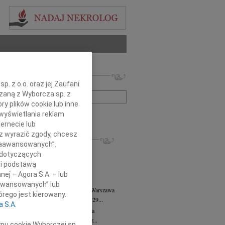
 nekrologów i wspomnień
. z o.o. oraz jej Zaufani
zwisko lub numer ogłoszenia:
ązaną z Wyborcza sp. z
ry plików cookie lub inne
wyświetlania reklam
+ szukanie zaawansowane
ernecie lub
sz wyrazić zgody, chcesz
KROLOGI
 Zaawansowanych”.
8.2026
Warszawa
 dotyczących
anie Wydziału dr hab. Julii Kubisie,...
li podstawą
8.2026
Warszawa
nej – Agora S.A. – lub
j kochanej i dzielnej Marylce Butruk...
aawansowanych” lub
 Tadeusz Duniec
wiek: 79
07.08.2026
Warszawa
rego jest kierowany.
lkim żalem przyjęliśmy wiadomość, że 29...
a S.A.
rzata Kościelska
07.08.2026
Warszawa
u 3 sierpnia 2026 roku zmarła Profesor...
ypu cookie Wyborczej sp.