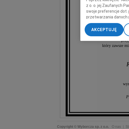
z o. o. jej Zaufanych 
swoje preferencje dot.
K
przetwarzania danych 
„Ustawienia zaawansow
AKCEPTUJĘ
My, nasi Zaufani Part
naszego kolegi z la
dokładnych danych geol
przyj
Przechowywanie informa
który zawsze mi
treści, badnie odbiorcó
R
wyr
P
Copyright © Wyborcza sp. z o.o.
O nas
St