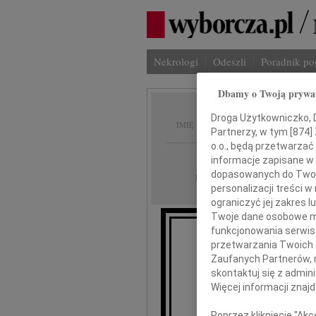
Nekrologi
Odeszli
Poradnik p
Dbamy o Twoją prywa
Karol 
Droga Użytkowniczko, Dr
IMIĘ I NAZWISKO:
Partnerzy, w tym [
874
]
o.o., będą przetwarzać 
Warszawa
REGION:
informacje zapisane w
dopasowanych do Twoich
17.06.2026
DATA EMISJI:
personalizacji treści 
ograniczyć jej zakres
Twoje dane osobowe mo
funkcjonowania serwisó
przetwarzania Twoich da
Z ogrom
Zaufanych Partnerów, 
przyjęliś
skontaktuj się z admin
Więcej informacji znaj
Poprzez kliknięcie "Ak