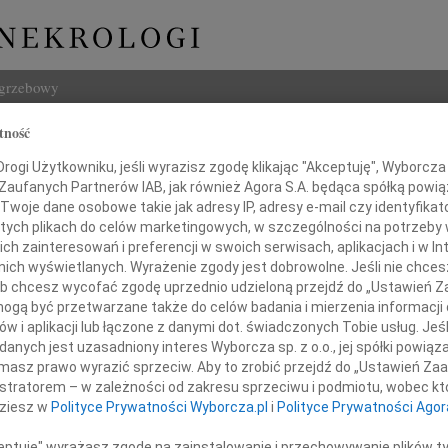
ogrzebowy
tność
Szukaj
Drozd
ogi Użytkowniku, jeśli wyrazisz zgodę klikając "Akceptuję", Wyborcza sp
Imię i na
 Zaufanych Partnerów IAB, jak również Agora S.A. będąca spółką powi
Twoje dane osobowe takie jak adresy IP, adresy e-mail czy identyfikato
 tych plikach do celów marketingowych, w szczególności na potrzeby 
 zainteresowań i preferencji w swoich serwisach, aplikacjach i w Int
w nich wyświetlanych. Wyrażenie zgody jest dobrowolne. Jeśli nie chce
INNE NE
 lub chcesz wycofać zgodę uprzednio udzieloną przejdź do „Ustawień
07.0
gą być przetwarzane także do celów badania i mierzenia informacji
Dziek
w i aplikacji lub łączone z danymi dot. świadczonych Tobie usług. Jeś
07.0
nych jest uzasadniony interes Wyborcza sp. z o.o., jej spółki powiąza
nym smutkiem i niedowierzaniem
Nasze
masz prawo wyrazić sprzeciw. Aby to zrobić przejdź do „Ustawień Z
my wiadomość o tragicznej śmierci
Jacek
istratorem – w zależności od zakresu sprzeciwu i podmiotu, wobec któ
Z wie
dziesz w
Polityce Prywatności Wyborcza.pl
i
Polityce Prywatności Agor
Małgo
W dni
ceptuję" wyrażasz zgodę na zainstalowanie i przechowywanie plików t