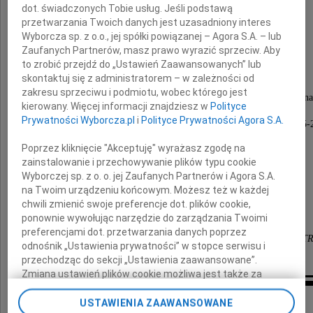
dot. świadczonych Tobie usług. Jeśli podstawą
przetwarzania Twoich danych jest uzasadniony interes
dr n. med.
Wyborcza sp. z o.o., jej spółki powiązanej – Agora S.A. – lub
Zaufanych Partnerów, masz prawo wyrazić sprzeciw. Aby
Jana Dudka
to zrobić przejdź do „Ustawień Zaawansowanych” lub
skontaktuj się z administratorem – w zależności od
zakresu sprzeciwu i podmiotu, wobec którego jest
znakomitego lekarza, dydaktyka i działacza samorządu 
kierowany. Więcej informacji znajdziesz w
Polityce
Przewodniczącego Oddziału Mazowieckiego
Prywatności Wyborcza.pl
i
Polityce Prywatności Agora S.A.
Polskiego Towarzystwa Rehabilitacji w latach 2005
oraz członka Zarzadu Głównego PTReh
Poprzez kliknięcie "Akceptuję" wyrażasz zgodę na
zainstalowanie i przechowywanie plików typu cookie
Rodzinie i Bliskim
Wyborczej sp. z o. o. jej Zaufanych Partnerów i Agora S.A.
na Twoim urządzeniu końcowym. Możesz też w każdej
chwili zmienić swoje preferencje dot. plików cookie,
składają wyrazy współczucia
ponownie wywołując narzędzie do zarządzania Twoimi
preferencjami dot. przetwarzania danych poprzez
Członkowie i Zarząd Oddziału Mazowieckiego PT
odnośnik „Ustawienia prywatności” w stopce serwisu i
przechodząc do sekcji „Ustawienia zaawansowane”.
Zmiana ustawień plików cookie możliwa jest także za
pomocą ustawień przeglądarki.
Inne kondolencje
USTAWIENIA ZAAWANSOWANE