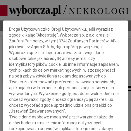
Dbamy o Twoją prywatność
Nekrologi
Odeszli
Poradnik pogrzebowy
Droga Użytkowniczko, Drogi Użytkowniku, jeśli wyrazisz
zgodę klikając "Akceptuję", Wyborcza sp. z o.o. oraz jej
Zaufani Partnerzy, w tym [
874
] Zaufanych Partnerów IAB,
jak również Agora S.A. będąca spółką powiązaną z
Jan Dudek
IMIĘ I NAZWISKO:
Wyborcza sp. z o.o., będą przetwarzać Twoje dane
osobowe takie jak adresy IP, adresy e-mail czy
identyfikatory plików cookie lub inne informacje zapisane w
Warszawa
REGION:
tych plikach do celów marketingowych, w szczególności
16.06.2026
DATA EMISJI:
na potrzeby wyświetlania reklam dopasowanych do
Twoich zainteresowań i preferencji w swoich serwisach,
aplikacjach i w Internecie lub personalizacji treści w nich
wyświetlanych. Wyrażenie zgody jest dobrowolne. Jeśli nie
chcesz wyrazić zgody, chcesz ograniczyć jej zakres lub
Z głębokim żalem żegnamy
chcesz wycofać zgodę uprzednio udzieloną przejdź do
„Ustawień Zaawansowanych”.
Twoje dane osobowe mogą być przetwarzane także do
celów badania i mierzenia informacji dotyczących
funkcjonowania serwisów i aplikacji lub łączone z danymi