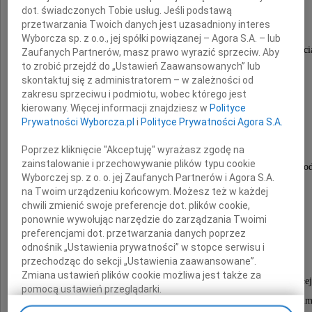
dot. świadczonych Tobie usług. Jeśli podstawą
przetwarzania Twoich danych jest uzasadniony interes
Dnia 2 czerwca 2026 roku, w wieku 95 lat,
Wyborcza sp. z o.o., jej spółki powiązanej – Agora S.A. – lub
odeszła nasza ukochana Mama, Babcia i Prababci
Zaufanych Partnerów, masz prawo wyrazić sprzeciw. Aby
to zrobić przejdź do „Ustawień Zaawansowanych” lub
skontaktuj się z administratorem – w zależności od
zakresu sprzeciwu i podmiotu, wobec którego jest
Alicja Kosińska
kierowany. Więcej informacji znajdziesz w
Polityce
Prywatności Wyborcza.pl
i
Polityce Prywatności Agora S.A.
Przeżyła piękne i długie życie.
Poprzez kliknięcie "Akceptuję" wyrażasz zgodę na
zainstalowanie i przechowywanie plików typu cookie
Pozostanie na zawsze w naszych sercach, pamięci i mod
Wyborczej sp. z o. o. jej Zaufanych Partnerów i Agora S.A.
na Twoim urządzeniu końcowym. Możesz też w każdej
Msza święta żałobna odbędzie się
chwili zmienić swoje preferencje dot. plików cookie,
ponownie wywołując narzędzie do zarządzania Twoimi
dnia 19 czerwca 2026 roku o godzinie 10:30
preferencjami dot. przetwarzania danych poprzez
w kościele Świętej Anny w Wilanowie.
odnośnik „Ustawienia prywatności” w stopce serwisu i
przechodząc do sekcji „Ustawienia zaawansowane”.
Zmiana ustawień plików cookie możliwa jest także za
Po nabożeństwie nastąpi odprowadzenie Zmarłej
pomocą ustawień przeglądarki.
do grobu rodzinnego na Cmentarzu Wilanowskim