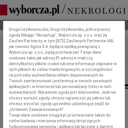
Dbamy o Twoją prywatność
Nekrologi
Odeszli
Poradnik pogrzebowy
Droga Użytkowniczko, Drogi Użytkowniku, jeśli wyrazisz
zgodę klikając "Akceptuję", Wyborcza sp. z o.o. oraz jej
Zaufani Partnerzy, w tym [
872
] Zaufanych Partnerów IAB,
Alicja Kosińska
jak również Agora S.A. będąca spółką powiązaną z
IMIĘ I NAZWISKO:
Wyborcza sp. z o.o., będą przetwarzać Twoje dane
osobowe takie jak adresy IP, adresy e-mail czy
Warszawa
identyfikatory plików cookie lub inne informacje zapisane w
REGION:
tych plikach do celów marketingowych, w szczególności
16.06.2026
DATA EMISJI:
na potrzeby wyświetlania reklam dopasowanych do
Twoich zainteresowań i preferencji w swoich serwisach,
aplikacjach i w Internecie lub personalizacji treści w nich
wyświetlanych. Wyrażenie zgody jest dobrowolne. Jeśli nie
chcesz wyrazić zgody, chcesz ograniczyć jej zakres lub
chcesz wycofać zgodę uprzednio udzieloną przejdź do
„Ustawień Zaawansowanych”.
Twoje dane osobowe mogą być przetwarzane także do
celów badania i mierzenia informacji dotyczących
funkcjonowania serwisów i aplikacji lub łączone z danymi