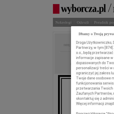
Nekrologi
Odeszli
Poradnik p
Dbamy o Twoją prywa
Ewa Fi
Droga Użytkowniczko, Dr
IMIĘ I NAZWISKO:
Partnerzy, w tym [
874
]
o.o., będą przetwarzać 
Warszawa
REGION:
informacje zapisane w
dopasowanych do Twoich
12.06.2026
DATA EMISJI:
personalizacji treści 
ograniczyć jej zakres
Twoje dane osobowe mo
funkcjonowania serwisó
Z ogro
przetwarzania Twoich da
że 28 maj
Zaufanych Partnerów, 
na
skontaktuj się z admin
Więcej informacji znaj
Poprzez kliknięcie "Ak