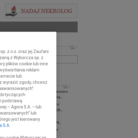
 nekrologów i wspomnień
. z o.o. oraz jej Zaufani
zwisko lub numer ogłoszenia:
ązaną z Wyborcza sp. z
ry plików cookie lub inne
wyświetlania reklam
+ szukanie zaawansowane
ernecie lub
sz wyrazić zgody, chcesz
KROLOGI
 Zaawansowanych”.
 Downarowicz
wiek: 94
07.08.2026
Warszawa
 dotyczących
u 1 sierpnia 2026 roku zmarł w wieku 94...
li podstawą
yna Czerny-Latek
07.08.2026
Warszawa
nej – Agora S.A. – lub
em zawiadamiamy, że dnia 3 sierpnia 2026...
aawansowanych” lub
olińska-Witort
07.08.2026
Warszawa
rego jest kierowany.
u 31 lipca 2026 roku zmarła w wieku 78...
a S.A.
rzata Kościelska
07.08.2026
Warszawa
lkim bólem zawiadamiamy, że 3...
ypu cookie Wyborczej sp.