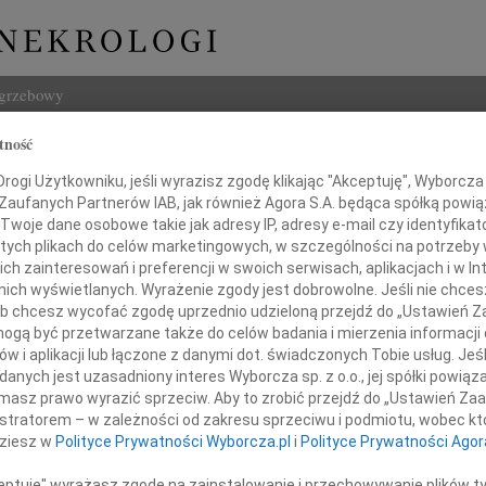
ogrzebowy
tność
Szukaj
jałkowska
ogi Użytkowniku, jeśli wyrazisz zgodę klikając "Akceptuję", Wyborcza sp
Imię i na
 Zaufanych Partnerów IAB, jak również Agora S.A. będąca spółką powi
Twoje dane osobowe takie jak adresy IP, adresy e-mail czy identyfikato
 tych plikach do celów marketingowych, w szczególności na potrzeby 
 zainteresowań i preferencji w swoich serwisach, aplikacjach i w Int
w nich wyświetlanych. Wyrażenie zgody jest dobrowolne. Jeśli nie chce
INNE NE
 lub chcesz wycofać zgodę uprzednio udzieloną przejdź do „Ustawień
Jerzy
gą być przetwarzane także do celów badania i mierzenia informacji
W dni
w i aplikacji lub łączone z danymi dot. świadczonych Tobie usług. Jeś
Kryst
mnym smutkiem, zawiadamiamy,
nych jest uzasadniony interes Wyborcza sp. z o.o., jej spółki powiąza
Z żal
a 2026 roku w wieku 77 lat odeszła
masz prawo wyrazić sprzeciw. Aby to zrobić przejdź do „Ustawień Z
Ewa W
sza ukochana Mama i Babcia
istratorem – w zależności od zakresu sprzeciwu i podmiotu, wobec któ
W dni
dziesz w
Polityce Prywatności Wyborcza.pl
i
Polityce Prywatności Agor
Małgo
Z wie
ceptuję" wyrażasz zgodę na zainstalowanie i przechowywanie plików t