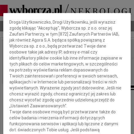
Dbamy o Twoją prywatność
Droga Użytkowniczko, Drogi Użytkowniku, jeśli wyrazisz
Nekrologi
Odeszli
Poradnik pogrzebowy
zgodę klikając "Akceptuję", Wyborcza sp. z o.o. oraz jej
Zaufani Partnerzy, w tym [
872
] Zaufanych Partnerów IAB,
jak również Agora S.A. będąca spółką powiązaną z
Wyborcza sp. z o.o., będą przetwarzać Twoje dane
osobowe takie jak adresy IP, adresy e-mail czy
IMIĘ I NAZWISKO:
identyfikatory plików cookie lub inne informacje zapisane w
Warszawa
tych plikach do celów marketingowych, w szczególności
REGION:
na potrzeby wyświetlania reklam dopasowanych do
15.06.2026
DATA EMISJI:
Twoich zainteresowań i preferencji w swoich serwisach,
aplikacjach i w Internecie lub personalizacji treści w nich
wyświetlanych. Wyrażenie zgody jest dobrowolne. Jeśli nie
chcesz wyrazić zgody, chcesz ograniczyć jej zakres lub
chcesz wycofać zgodę uprzednio udzieloną przejdź do
„Ustawień Zaawansowanych”.
Kasi
Twoje dane osobowe mogą być przetwarzane także do
celów badania i mierzenia informacji dotyczących
Wyrazy głębokiego współczucia i otuchy
funkcjonowania serwisów i aplikacji lub łączone z danymi
dot. świadczonych Tobie usług. Jeśli podstawą
z powodu śmierci