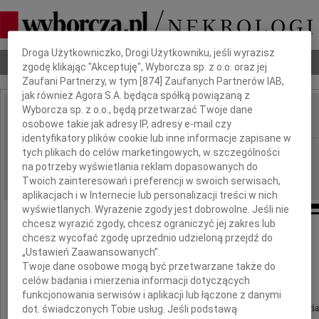
Dbamy o Twoją prywatność
Droga Użytkowniczko, Drogi Użytkowniku, jeśli wyrazisz
Nekrologi
Odeszli
Poradnik pogrzebowy
zgodę klikając "Akceptuję", Wyborcza sp. z o.o. oraz jej
Zaufani Partnerzy, w tym [
874
] Zaufanych Partnerów IAB,
jak również Agora S.A. będąca spółką powiązaną z
Wyborcza sp. z o.o., będą przetwarzać Twoje dane
osobowe takie jak adresy IP, adresy e-mail czy
IMIĘ I NAZWISKO:
identyfikatory plików cookie lub inne informacje zapisane w
Warszawa
tych plikach do celów marketingowych, w szczególności
REGION:
na potrzeby wyświetlania reklam dopasowanych do
15.06.2026
DATA EMISJI:
Twoich zainteresowań i preferencji w swoich serwisach,
aplikacjach i w Internecie lub personalizacji treści w nich
wyświetlanych. Wyrażenie zgody jest dobrowolne. Jeśli nie
chcesz wyrazić zgody, chcesz ograniczyć jej zakres lub
Pani
chcesz wycofać zgodę uprzednio udzieloną przejdź do
„Ustawień Zaawansowanych”.
Twoje dane osobowe mogą być przetwarzane także do
Mirosławie Kielak
celów badania i mierzenia informacji dotyczących
funkcjonowania serwisów i aplikacji lub łączone z danymi
słowa wsparcia i wyrazy głębokiego współczucia
dot. świadczonych Tobie usług. Jeśli podstawą