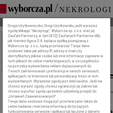
Dbamy o Twoją prywatność
Nekrologi
Odeszli
Poradnik pogrzebowy
Droga Użytkowniczko, Drogi Użytkowniku, jeśli wyrazisz
zgodę klikając "Akceptuję", Wyborcza sp. z o.o. oraz jej
Zaufani Partnerzy, w tym [
872
] Zaufanych Partnerów IAB,
Tomasz Prystacki
jak również Agora S.A. będąca spółką powiązaną z
IMIĘ I NAZWISKO:
Wyborcza sp. z o.o., będą przetwarzać Twoje dane
osobowe takie jak adresy IP, adresy e-mail czy
Kraków
identyfikatory plików cookie lub inne informacje zapisane w
REGION:
tych plikach do celów marketingowych, w szczególności
15.06.2026
DATA EMISJI:
na potrzeby wyświetlania reklam dopasowanych do
Twoich zainteresowań i preferencji w swoich serwisach,
aplikacjach i w Internecie lub personalizacji treści w nich
wyświetlanych. Wyrażenie zgody jest dobrowolne. Jeśli nie
chcesz wyrazić zgody, chcesz ograniczyć jej zakres lub
chcesz wycofać zgodę uprzednio udzieloną przejdź do
Z głębokim smutkiem i żalem przyjęliśmy wiadomość o
„Ustawień Zaawansowanych”.
Twoje dane osobowe mogą być przetwarzane także do
celów badania i mierzenia informacji dotyczących
Tomasza Prystackiego
funkcjonowania serwisów i aplikacji lub łączone z danymi