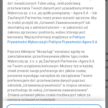
dot. świadczonych Tobie usług. Jeśli podstawą
przetwarzania Twoich danych jest uzasadniony interes
Wyborcza sp. z o.o., jej spółki powiązanej – Agora S.A. – lub
wieloletniego Prezesa
Zaufanych Partnerów, masz prawo wyrazić sprzeciw. Aby
to zrobić przejdź do „Ustawień Zaawansowanych” lub
Fresenius Medical Care Polska S.A
skontaktuj się z administratorem – w zależności od
oraz
zakresu sprzeciwu i podmiotu, wobec którego jest
kierowany. Więcej informacji znajdziesz w
Polityce
Fresenius NephroCare Polska Sp. z o.o.,
Prywatności Wyborcza.pl
i
Polityce Prywatności Agora S.A.
Poprzez kliknięcie "Akceptuję" wyrażasz zgodę na
wybitnego lidera, cenionego menedżera i człowieka, który przez
zainstalowanie i przechowywanie plików typu cookie
odpowiedzialnością i zaangażowaniem budował wartość or
Wyborczej sp. z o. o. jej Zaufanych Partnerów i Agora S.A.
na Twoim urządzeniu końcowym. Możesz też w każdej
oraz wspierał rozwój opieki nad pacjentami z przewlekłą niewyd
chwili zmienić swoje preferencje dot. plików cookie,
ponownie wywołując narzędzie do zarządzania Twoimi
Jego profesjonalizm, mądrość i życzliwość pozostaną n
preferencjami dot. przetwarzania danych poprzez
odnośnik „Ustawienia prywatności” w stopce serwisu i
w pamięci współpracowników i wszystkich, którzy mieli zaszczy
przechodząc do sekcji „Ustawienia zaawansowane”.
Zmiana ustawień plików cookie możliwa jest także za
pomocą ustawień przeglądarki.