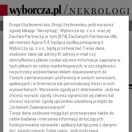
Dbamy o Twoją prywatność
Droga Użytkowniczko, Drogi Użytkowniku, jeśli wyrazisz
Nekrologi
Odeszli
Poradnik pogrzebowy
zgodę klikając "Akceptuję", Wyborcza sp. z o.o. oraz jej
Zaufani Partnerzy, w tym [
874
] Zaufanych Partnerów IAB,
jak również Agora S.A. będąca spółką powiązaną z
Wyborcza sp. z o.o., będą przetwarzać Twoje dane
IMIĘ I NAZWISKO:
osobowe takie jak adresy IP, adresy e-mail czy
identyfikatory plików cookie lub inne informacje zapisane w
Warszawa
REGION:
tych plikach do celów marketingowych, w szczególności
12.06.2026
DATA EMISJI:
na potrzeby wyświetlania reklam dopasowanych do
Twoich zainteresowań i preferencji w swoich serwisach,
aplikacjach i w Internecie lub personalizacji treści w nich
wyświetlanych. Wyrażenie zgody jest dobrowolne. Jeśli nie
chcesz wyrazić zgody, chcesz ograniczyć jej zakres lub
chcesz wycofać zgodę uprzednio udzieloną przejdź do
Pani Agnieszce Kuźmińskiej
„Ustawień Zaawansowanych”.
Twoje dane osobowe mogą być przetwarzane także do
celów badania i mierzenia informacji dotyczących
Zastępcy Dyrektora
funkcjonowania serwisów i aplikacji lub łączone z danymi
dot. świadczonych Tobie usług. Jeśli podstawą
Departamentu Kultury, Promocji i Turystyki