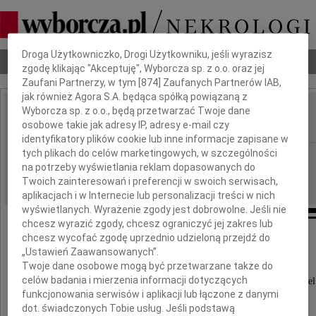
Dbamy o Twoją prywatność
Droga Użytkowniczko, Drogi Użytkowniku, jeśli wyrazisz
Nekrologi
Odeszli
Poradnik pogrzebowy
zgodę klikając "Akceptuję", Wyborcza sp. z o.o. oraz jej
Zaufani Partnerzy, w tym [
874
] Zaufanych Partnerów IAB,
jak również Agora S.A. będąca spółką powiązaną z
Wyborcza sp. z o.o., będą przetwarzać Twoje dane
Marek Durski
osobowe takie jak adresy IP, adresy e-mail czy
IMIĘ I NAZWISKO:
identyfikatory plików cookie lub inne informacje zapisane w
tych plikach do celów marketingowych, w szczególności
Warszawa
REGION:
na potrzeby wyświetlania reklam dopasowanych do
12.06.2026
DATA EMISJI:
Twoich zainteresowań i preferencji w swoich serwisach,
aplikacjach i w Internecie lub personalizacji treści w nich
wyświetlanych. Wyrażenie zgody jest dobrowolne. Jeśli nie
chcesz wyrazić zgody, chcesz ograniczyć jej zakres lub
chcesz wycofać zgodę uprzednio udzieloną przejdź do
Z głębokim żalem zawiadamiamy,
„Ustawień Zaawansowanych”.
że 8 czerwca 2026 roku, w wieku 74 lat,
Twoje dane osobowe mogą być przetwarzane także do
odszedł od nas do Boga,
celów badania i mierzenia informacji dotyczących
Nasz Kochany i Kochający, Najlepszy Przyjaciel
funkcjonowania serwisów i aplikacji lub łączone z danymi
dot. świadczonych Tobie usług. Jeśli podstawą