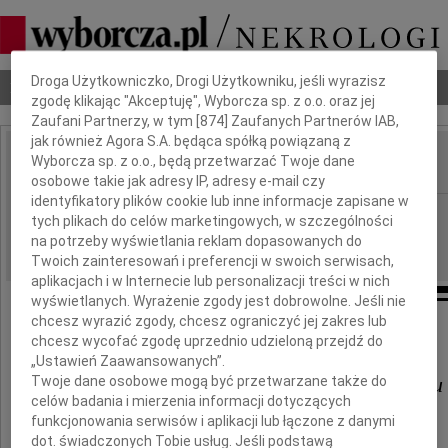
Dbamy o Twoją prywatność
Droga Użytkowniczko, Drogi Użytkowniku, jeśli wyrazisz
Nekrologi
Odeszli
Poradnik pogrzebowy
zgodę klikając "Akceptuję", Wyborcza sp. z o.o. oraz jej
Zaufani Partnerzy, w tym [
874
] Zaufanych Partnerów IAB,
jak również Agora S.A. będąca spółką powiązaną z
Wyborcza sp. z o.o., będą przetwarzać Twoje dane
IMIĘ I NAZWISKO:
osobowe takie jak adresy IP, adresy e-mail czy
identyfikatory plików cookie lub inne informacje zapisane w
Warszawa
REGION:
tych plikach do celów marketingowych, w szczególności
11.06.2026
na potrzeby wyświetlania reklam dopasowanych do
DATA EMISJI:
Twoich zainteresowań i preferencji w swoich serwisach,
aplikacjach i w Internecie lub personalizacji treści w nich
wyświetlanych. Wyrażenie zgody jest dobrowolne. Jeśli nie
chcesz wyrazić zgody, chcesz ograniczyć jej zakres lub
chcesz wycofać zgodę uprzednio udzieloną przejdź do
Panu prof. dr. hab.
„Ustawień Zaawansowanych”.
Adamowi Przepiórkowskiemu
Twoje dane osobowe mogą być przetwarzane także do
celów badania i mierzenia informacji dotyczących
funkcjonowania serwisów i aplikacji lub łączone z danymi
dot. świadczonych Tobie usług. Jeśli podstawą