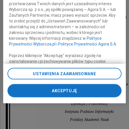
i Jego Rodzinie
przetwarzania Twoich danych jest uzasadniony interes
Wyborcza sp. z o.o., jej spółki powiązanej – Agora S.A. – lub
Zaufanych Partnerów, masz prawo wyrazić sprzeciw. Aby
w chwili głębokiego smutku i bólu po śmierci
to zrobić przejdź do „Ustawień Zaawansowanych” lub
skontaktuj się z administratorem – w zależności od
zakresu sprzeciwu i podmiotu, wobec którego jest
kierowany. Więcej informacji znajdziesz w
Polityce
Prywatności Wyborcza.pl
i
Polityce Prywatności Agora S.A.
Poprzez kliknięcie "Akceptuję" wyrażasz zgodę na
zainstalowanie i przechowywanie plików typu cookie
Mamy
Wyborczej sp. z o. o. jej Zaufanych Partnerów i Agora S.A.
na Twoim urządzeniu końcowym. Możesz też w każdej
USTAWIENIA ZAAWANSOWANE
składamy
chwili zmienić swoje preferencje dot. plików cookie,
wyrazy szczerego współczucia i słowa wsparcia
ponownie wywołując narzędzie do zarządzania Twoimi
preferencjami dot. przetwarzania danych poprzez
AKCEPTUJĘ
odnośnik „Ustawienia prywatności” w stopce serwisu i
przechodząc do sekcji „Ustawienia zaawansowane”.
Dyrekcja i Pracownicy
Zmiana ustawień plików cookie możliwa jest także za
Instytutu Podstaw Informatyki
pomocą ustawień przeglądarki.
Polskiej Akademii Nauk
My, nasi Zaufani Partnerzy i Agora S.A. możemy