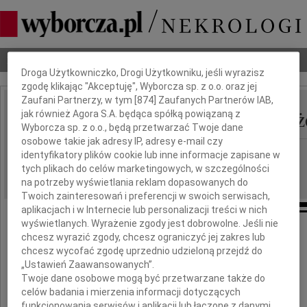
Dbamy o Twoją prywatność
Nekrologi
Odeszli
Poradnik pogrzebowy
Droga Użytkowniczko, Drogi Użytkowniku, jeśli wyrazisz
zgodę klikając "Akceptuję", Wyborcza sp. z o.o. oraz jej
Zaufani Partnerzy, w tym [
874
] Zaufanych Partnerów IAB,
Elżbieta Barbara Jarmu
jak również Agora S.A. będąca spółką powiązaną z
IMIĘ I NAZWISKO:
Wyborcza sp. z o.o., będą przetwarzać Twoje dane
osobowe takie jak adresy IP, adresy e-mail czy
Warszawa
REGION:
identyfikatory plików cookie lub inne informacje zapisane w
tych plikach do celów marketingowych, w szczególności
10.06.2026
DATA EMISJI:
na potrzeby wyświetlania reklam dopasowanych do
Twoich zainteresowań i preferencji w swoich serwisach,
aplikacjach i w Internecie lub personalizacji treści w nich
wyświetlanych. Wyrażenie zgody jest dobrowolne. Jeśli nie
chcesz wyrazić zgody, chcesz ograniczyć jej zakres lub
"Dla nas nie ma pożegnania.
chcesz wycofać zgodę uprzednio udzieloną przejdź do
Gdziekolwiek jesteś, na zawsze pozostaniesz
„Ustawień Zaawansowanych”.
Twoje dane osobowe mogą być przetwarzane także do
w naszych sercach."
celów badania i mierzenia informacji dotyczących
M. Gandhi
funkcjonowania serwisów i aplikacji lub łączone z danymi