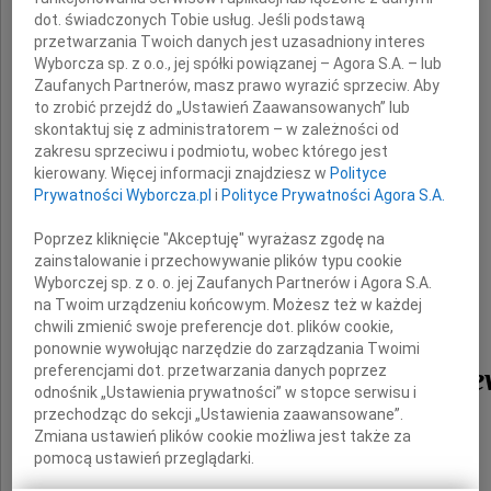
dot. świadczonych Tobie usług. Jeśli podstawą
przetwarzania Twoich danych jest uzasadniony interes
"Można odejść i wciąż być blisko."
Wyborcza sp. z o.o., jej spółki powiązanej – Agora S.A. – lub
ks. Jan Twardowski
Zaufanych Partnerów, masz prawo wyrazić sprzeciw. Aby
to zrobić przejdź do „Ustawień Zaawansowanych” lub
skontaktuj się z administratorem – w zależności od
Z głębokim bólem zawiadamiamy,
zakresu sprzeciwu i podmiotu, wobec którego jest
że dnia 5 czerwca 2026 roku odeszła nasza
kierowany. Więcej informacji znajdziesz w
Polityce
Prywatności Wyborcza.pl
i
Polityce Prywatności Agora S.A.
najukochańsza Mama i Babcia
Poprzez kliknięcie "Akceptuję" wyrażasz zgodę na
zainstalowanie i przechowywanie plików typu cookie
Wyborczej sp. z o. o. jej Zaufanych Partnerów i Agora S.A.
na Twoim urządzeniu końcowym. Możesz też w każdej
chwili zmienić swoje preferencje dot. plików cookie,
ponownie wywołując narzędzie do zarządzania Twoimi
Elżbieta Barbara Jarmuż
preferencjami dot. przetwarzania danych poprzez
odnośnik „Ustawienia prywatności” w stopce serwisu i
przechodząc do sekcji „Ustawienia zaawansowane”.
Zmiana ustawień plików cookie możliwa jest także za
Emerytowana Notariusz
pomocą ustawień przeglądarki.