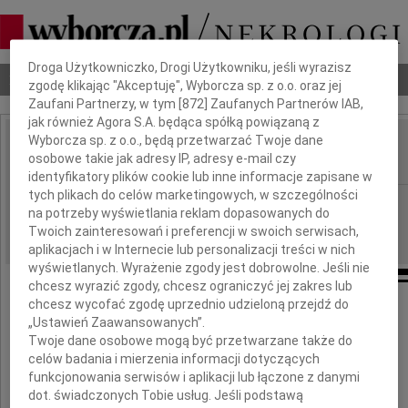
Dbamy o Twoją prywatność
Droga Użytkowniczko, Drogi Użytkowniku, jeśli wyrazisz
Nekrologi
Odeszli
Poradnik pogrzebowy
zgodę klikając "Akceptuję", Wyborcza sp. z o.o. oraz jej
Zaufani Partnerzy, w tym [
872
] Zaufanych Partnerów IAB,
jak również Agora S.A. będąca spółką powiązaną z
Wyborcza sp. z o.o., będą przetwarzać Twoje dane
Jerzy Substyk
osobowe takie jak adresy IP, adresy e-mail czy
IMIĘ I NAZWISKO:
identyfikatory plików cookie lub inne informacje zapisane w
tych plikach do celów marketingowych, w szczególności
cała Polska
REGION:
na potrzeby wyświetlania reklam dopasowanych do
10.06.2026
DATA EMISJI:
Twoich zainteresowań i preferencji w swoich serwisach,
aplikacjach i w Internecie lub personalizacji treści w nich
wyświetlanych. Wyrażenie zgody jest dobrowolne. Jeśli nie
chcesz wyrazić zgody, chcesz ograniczyć jej zakres lub
chcesz wycofać zgodę uprzednio udzieloną przejdź do
Z poczuciem wielkiej straty żegnamy
„Ustawień Zaawansowanych”.
Twoje dane osobowe mogą być przetwarzane także do
Pana
celów badania i mierzenia informacji dotyczących
funkcjonowania serwisów i aplikacji lub łączone z danymi
Jerzego Substyka
dot. świadczonych Tobie usług. Jeśli podstawą