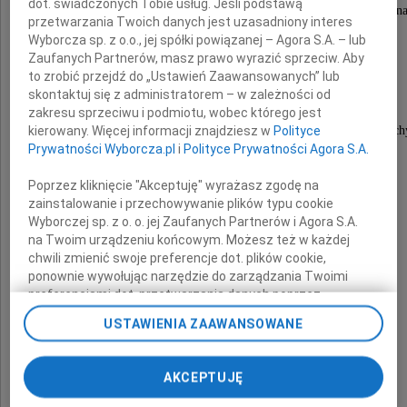
dot. świadczonych Tobie usług. Jeśli podstawą
Dyrektorowi Biura Legislacyjnego Kancelarii Sena
przetwarzania Twoich danych jest uzasadniony interes
Wyborcza sp. z o.o., jej spółki powiązanej – Agora S.A. – lub
Zaufanych Partnerów, masz prawo wyrazić sprzeciw. Aby
to zrobić przejdź do „Ustawień Zaawansowanych” lub
skontaktuj się z administratorem – w zależności od
zakresu sprzeciwu i podmiotu, wobec którego jest
kierowany. Więcej informacji znajdziesz w
Polityce
Składamy najgłębsze wyrazy współczucia i otuch
Prywatności Wyborcza.pl
i
Polityce Prywatności Agora S.A.
po stracie
Poprzez kliknięcie "Akceptuję" wyrażasz zgodę na
zainstalowanie i przechowywanie plików typu cookie
Taty
Wyborczej sp. z o. o. jej Zaufanych Partnerów i Agora S.A.
na Twoim urządzeniu końcowym. Możesz też w każdej
chwili zmienić swoje preferencje dot. plików cookie,
ponownie wywołując narzędzie do zarządzania Twoimi
Łączymy się w bólu
preferencjami dot. przetwarzania danych poprzez
odnośnik „Ustawienia prywatności” w stopce serwisu i
USTAWIENIA ZAAWANSOWANE
przechodząc do sekcji „Ustawienia zaawansowane”.
z całą Rodziną
Zmiana ustawień plików cookie możliwa jest także za
pomocą ustawień przeglądarki.
AKCEPTUJĘ
w imieniu
My, nasi Zaufani Partnerzy i Agora S.A. możemy