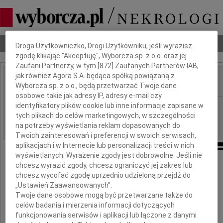
Dbamy o Twoją prywatność
Nekrologi
Odeszli
Poradnik pogrzebowy
Droga Użytkowniczko, Drogi Użytkowniku, jeśli wyrazisz
zgodę klikając "Akceptuję", Wyborcza sp. z o.o. oraz jej
Zaufani Partnerzy, w tym [
872
] Zaufanych Partnerów IAB,
jak również Agora S.A. będąca spółką powiązaną z
Wyborcza sp. z o.o., będą przetwarzać Twoje dane
IMIĘ I NAZWISKO:
osobowe takie jak adresy IP, adresy e-mail czy
identyfikatory plików cookie lub inne informacje zapisane w
Warszawa
REGION:
tych plikach do celów marketingowych, w szczególności
09.06.2026
DATA EMISJI:
na potrzeby wyświetlania reklam dopasowanych do
Twoich zainteresowań i preferencji w swoich serwisach,
aplikacjach i w Internecie lub personalizacji treści w nich
wyświetlanych. Wyrażenie zgody jest dobrowolne. Jeśli nie
chcesz wyrazić zgody, chcesz ograniczyć jej zakres lub
chcesz wycofać zgodę uprzednio udzieloną przejdź do
Panu
„Ustawień Zaawansowanych”.
Twoje dane osobowe mogą być przetwarzane także do
Romanowi Kapelińskiemu
celów badania i mierzenia informacji dotyczących
funkcjonowania serwisów i aplikacji lub łączone z danymi