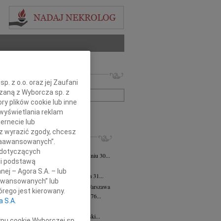
 nekrologów i wspomnień
. z o.o. oraz jej Zaufani
zwisko lub numer ogłoszenia:
ązaną z Wyborcza sp. z
ry plików cookie lub inne
wyświetlania reklam
+ szukanie zaawansowane
ernecie lub
sz wyrazić zgody, chcesz
KROLOGI
 Zaawansowanych”.
iew Wojdat
05.08.2026
Warszawa
 dotyczących
bokim smutkiem zawiadamiamy, że w dniu 30...
li podstawą
 Pliszkiewicz
05.08.2026
Warszawa
nej – Agora S.A. – lub
bokim smutkiem zawiadamiamy, że dnia 31...
aawansowanych” lub
ława Czarzasta
wiek: 76
04.08.2026
Warszawa
rego jest kierowany.
u 27 lipca 2026 roku odeszła w wieku 76...
a S.A.
k Kowalski
04.08.2026
Warszawa
naście lat temu odszedł Marek Kowalski...
ypu cookie Wyborczej sp.