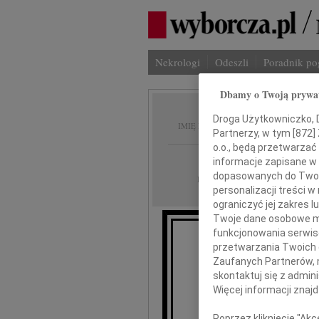
Nekrologi
Odeszli
Poradnik p
Dbamy o Twoją prywa
Hanna 
Droga Użytkowniczko, Dr
IMIĘ I NAZWISKO:
Partnerzy, w tym [
872
]
o.o., będą przetwarzać 
Warszawa
REGION:
informacje zapisane w
dopasowanych do Twoich
09.06.2026
DATA EMISJI:
personalizacji treści 
ograniczyć jej zakres
Twoje dane osobowe mo
funkcjonowania serwisó
przetwarzania Twoich da
Zaufanych Partnerów, 
skontaktuj się z admin
Więcej informacji znaj
Poprzez kliknięcie "Ak