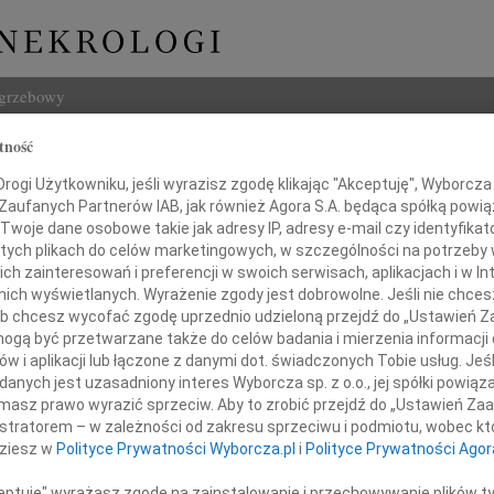
ogrzebowy
tność
Szukaj
Volmer
ogi Użytkowniku, jeśli wyrazisz zgodę klikając "Akceptuję", Wyborcza sp
Imię i na
 Zaufanych Partnerów IAB, jak również Agora S.A. będąca spółką powi
Twoje dane osobowe takie jak adresy IP, adresy e-mail czy identyfikato
 tych plikach do celów marketingowych, w szczególności na potrzeby 
 zainteresowań i preferencji w swoich serwisach, aplikacjach i w Int
w nich wyświetlanych. Wyrażenie zgody jest dobrowolne. Jeśli nie chce
INNE NE
 lub chcesz wycofać zgodę uprzednio udzieloną przejdź do „Ustawień
Zbign
gą być przetwarzane także do celów badania i mierzenia informacji
Z głę
w i aplikacji lub łączone z danymi dot. świadczonych Tobie usług. Jeś
Marek
nych jest uzasadniony interes Wyborcza sp. z o.o., jej spółki powiąza
Z głę
masz prawo wyrazić sprzeciw. Aby to zrobić przejdź do „Ustawień Z
Miros
istratorem – w zależności od zakresu sprzeciwu i podmiotu, wobec któ
W dni
dziesz w
Polityce Prywatności Wyborcza.pl
i
Polityce Prywatności Agor
Mare
Osiem
ceptuję" wyrażasz zgodę na zainstalowanie i przechowywanie plików t