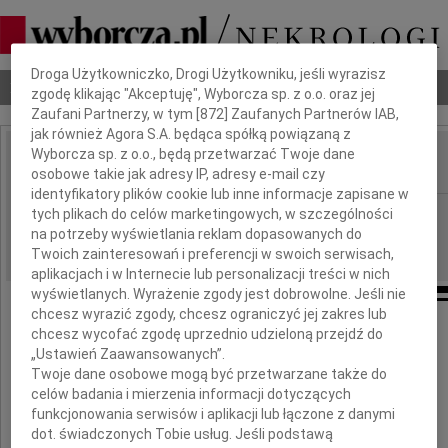
Dbamy o Twoją prywatność
Droga Użytkowniczko, Drogi Użytkowniku, jeśli wyrazisz
Nekrologi
Odeszli
Poradnik pogrzebowy
zgodę klikając "Akceptuję", Wyborcza sp. z o.o. oraz jej
Zaufani Partnerzy, w tym [
872
] Zaufanych Partnerów IAB,
jak również Agora S.A. będąca spółką powiązaną z
Wyborcza sp. z o.o., będą przetwarzać Twoje dane
osobowe takie jak adresy IP, adresy e-mail czy
IMIĘ I NAZWISKO:
identyfikatory plików cookie lub inne informacje zapisane w
Warszawa
tych plikach do celów marketingowych, w szczególności
REGION:
na potrzeby wyświetlania reklam dopasowanych do
09.06.2026
DATA EMISJI:
Twoich zainteresowań i preferencji w swoich serwisach,
aplikacjach i w Internecie lub personalizacji treści w nich
wyświetlanych. Wyrażenie zgody jest dobrowolne. Jeśli nie
chcesz wyrazić zgody, chcesz ograniczyć jej zakres lub
chcesz wycofać zgodę uprzednio udzieloną przejdź do
Naszej Drogiej Koleżance
„Ustawień Zaawansowanych”.
Twoje dane osobowe mogą być przetwarzane także do
celów badania i mierzenia informacji dotyczących
Ani Orchowskiej
funkcjonowania serwisów i aplikacji lub łączone z danymi
dot. świadczonych Tobie usług. Jeśli podstawą