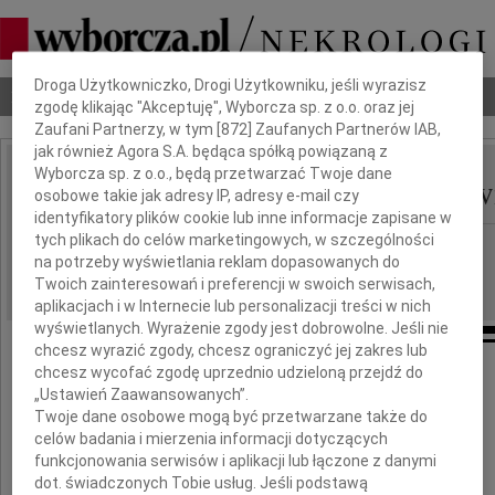
Dbamy o Twoją prywatność
Droga Użytkowniczko, Drogi Użytkowniku, jeśli wyrazisz
Nekrologi
Odeszli
Poradnik pogrzebowy
zgodę klikając "Akceptuję", Wyborcza sp. z o.o. oraz jej
Zaufani Partnerzy, w tym [
872
] Zaufanych Partnerów IAB,
jak również Agora S.A. będąca spółką powiązaną z
Wyborcza sp. z o.o., będą przetwarzać Twoje dane
Ewa Sękowska-Tubielew
osobowe takie jak adresy IP, adresy e-mail czy
IMIĘ I NAZWISKO:
identyfikatory plików cookie lub inne informacje zapisane w
tych plikach do celów marketingowych, w szczególności
Warszawa
REGION:
na potrzeby wyświetlania reklam dopasowanych do
08.06.2026
DATA EMISJI:
Twoich zainteresowań i preferencji w swoich serwisach,
aplikacjach i w Internecie lub personalizacji treści w nich
wyświetlanych. Wyrażenie zgody jest dobrowolne. Jeśli nie
chcesz wyrazić zgody, chcesz ograniczyć jej zakres lub
chcesz wycofać zgodę uprzednio udzieloną przejdź do
„Ustawień Zaawansowanych”.
Dnia 12 listopada 2025 roku odeszła
Twoje dane osobowe mogą być przetwarzane także do
nasza ukochana Żona, Mama i Babcia
celów badania i mierzenia informacji dotyczących
funkcjonowania serwisów i aplikacji lub łączone z danymi
dot. świadczonych Tobie usług. Jeśli podstawą