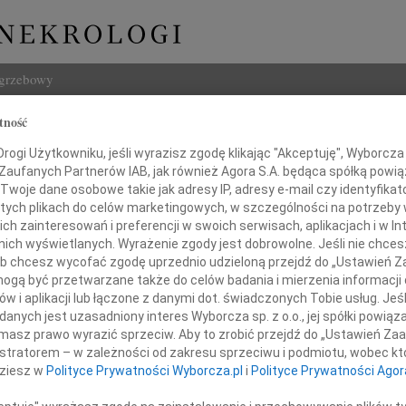
ogrzebowy
tność
Szukaj
ew Kozanecki
Imię i na
ogi Użytkowniku, jeśli wyrazisz zgodę klikając "Akceptuję", Wyborcza sp
 Zaufanych Partnerów IAB, jak również Agora S.A. będąca spółką powi
Twoje dane osobowe takie jak adresy IP, adresy e-mail czy identyfikato
 tych plikach do celów marketingowych, w szczególności na potrzeby 
 zainteresowań i preferencji w swoich serwisach, aplikacjach i w Int
w nich wyświetlanych. Wyrażenie zgody jest dobrowolne. Jeśli nie chce
INNE NE
 lub chcesz wycofać zgodę uprzednio udzieloną przejdź do „Ustawień
Wand
gą być przetwarzane także do celów badania i mierzenia informacji
Z głę
w i aplikacji lub łączone z danymi dot. świadczonych Tobie usług. Jeś
Tadeu
nych jest uzasadniony interes Wyborcza sp. z o.o., jej spółki powiąza
Z głę
ębokim żalem zawiadamiamy,
masz prawo wyrazić sprzeciw. Aby to zrobić przejdź do „Ustawień Z
Adam
istratorem – w zależności od zakresu sprzeciwu i podmiotu, wobec któ
 26 maja 2026 roku odszedł od nas
W dni
dziesz w
Polityce Prywatności Wyborcza.pl
i
Polityce Prywatności Agor
Jan R
W dni