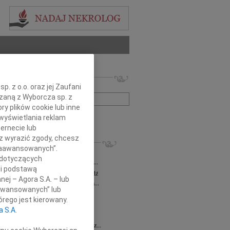
 nekrologów i wspomnień
zwisko lub numer ogłoszenia:
. z o.o. oraz jej Zaufani
ązaną z Wyborcza sp. z
ry plików cookie lub inne
+ szukanie zaawansowane
wyświetlania reklam
ernecie lub
sz wyrazić zgody, chcesz
KROLOGI
 Zaawansowanych”.
a Milan
03.08.2026
Łódź
 dotyczących
bokim żalem zawiadamiamy, że dnia 29...
li podstawą
sz Maciaszek
wiek: 73
29.07.2026
Łódź
nej – Agora S.A. – lub
bokim żalem zawiadamiamy, że 24 lipca...
aawansowanych” lub
 Gawryszczak
21.07.2026
Łódź
rego jest kierowany.
u 15 lipca 2026 roku odszedł nasz...
a S.A.
ek
15.07.2026
Łódź
u 4 lipca2026 roku zmarł w Łodzi Nasz...