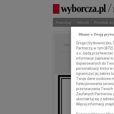
Nekrologi
Odeszli
Poradnik p
Dbamy o Twoją prywa
Zbigni
Droga Użytkowniczko, Dr
IMIĘ I NAZWISKO:
Partnerzy, w tym [
872
]
o.o., będą przetwarzać 
Łódź
REGION:
informacje zapisane w
05.06.2026
dopasowanych do Twoich
DATA EMISJI:
personalizacji treści 
ograniczyć jej zakres
Twoje dane osobowe mo
funkcjonowania serwisó
przetwarzania Twoich da
Z gł
Zaufanych Partnerów, 
skontaktuj się z admin
że w dniu
Więcej informacji znaj