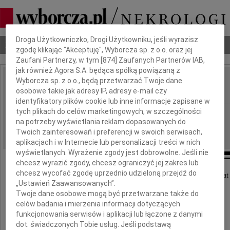
Dbamy o Twoją prywatność
Droga Użytkowniczko, Drogi Użytkowniku, jeśli wyrazisz
Nekrologi
Odeszli
Poradnik pogrzebowy
zgodę klikając "Akceptuję", Wyborcza sp. z o.o. oraz jej
Zaufani Partnerzy, w tym [
874
] Zaufanych Partnerów IAB,
jak również Agora S.A. będąca spółką powiązaną z
Wyborcza sp. z o.o., będą przetwarzać Twoje dane
Sławomir Wolski
osobowe takie jak adresy IP, adresy e-mail czy
IMIĘ I NAZWISKO:
identyfikatory plików cookie lub inne informacje zapisane w
tych plikach do celów marketingowych, w szczególności
Warszawa
REGION:
na potrzeby wyświetlania reklam dopasowanych do
08.06.2026
DATA EMISJI:
Twoich zainteresowań i preferencji w swoich serwisach,
aplikacjach i w Internecie lub personalizacji treści w nich
wyświetlanych. Wyrażenie zgody jest dobrowolne. Jeśli nie
chcesz wyrazić zgody, chcesz ograniczyć jej zakres lub
chcesz wycofać zgodę uprzednio udzieloną przejdź do
W dniu 4 lipca 2025 roku zmarł w wieku 67 lat
„Ustawień Zaawansowanych”.
nasz ukochany Syn, Tata i Dziadek
Twoje dane osobowe mogą być przetwarzane także do
celów badania i mierzenia informacji dotyczących
funkcjonowania serwisów i aplikacji lub łączone z danymi
dot. świadczonych Tobie usług. Jeśli podstawą