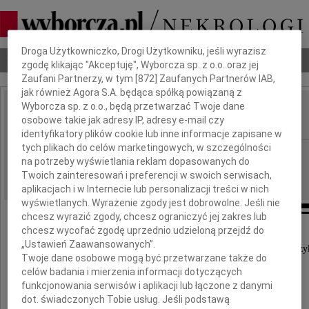
Dbamy o Twoją prywatność
Droga Użytkowniczko, Drogi Użytkowniku, jeśli wyrazisz
Nekrologi
Odeszli
Poradnik pogrzebowy
zgodę klikając "Akceptuję", Wyborcza sp. z o.o. oraz jej
Zaufani Partnerzy, w tym [
872
] Zaufanych Partnerów IAB,
jak również Agora S.A. będąca spółką powiązaną z
Wyborcza sp. z o.o., będą przetwarzać Twoje dane
Anna Kurowska
osobowe takie jak adresy IP, adresy e-mail czy
IMIĘ I NAZWISKO:
identyfikatory plików cookie lub inne informacje zapisane w
tych plikach do celów marketingowych, w szczególności
Warszawa
REGION:
na potrzeby wyświetlania reklam dopasowanych do
09.06.2026
DATA EMISJI:
Twoich zainteresowań i preferencji w swoich serwisach,
aplikacjach i w Internecie lub personalizacji treści w nich
wyświetlanych. Wyrażenie zgody jest dobrowolne. Jeśli nie
chcesz wyrazić zgody, chcesz ograniczyć jej zakres lub
chcesz wycofać zgodę uprzednio udzieloną przejdź do
Dzisiaj mija dziesięć lat,
„Ustawień Zaawansowanych”.
od dnia kiedy swoją wędrówkę na Ziemi zakończy
Twoje dane osobowe mogą być przetwarzane także do
celów badania i mierzenia informacji dotyczących
Anna Kurowska
funkcjonowania serwisów i aplikacji lub łączone z danymi
dot. świadczonych Tobie usług. Jeśli podstawą