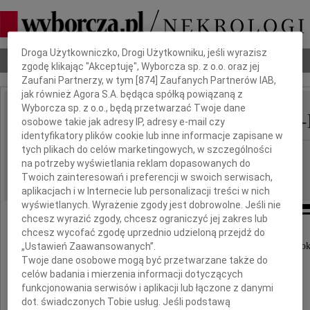
Dbamy o Twoją prywatność
Droga Użytkowniczko, Drogi Użytkowniku, jeśli wyrazisz
Nekrologi
Odeszli
Poradnik pogrzebowy
zgodę klikając "Akceptuję", Wyborcza sp. z o.o. oraz jej
Zaufani Partnerzy, w tym [
874
] Zaufanych Partnerów IAB,
jak również Agora S.A. będąca spółką powiązaną z
Wyborcza sp. z o.o., będą przetwarzać Twoje dane
Małgorzata Oleśkowicz-
osobowe takie jak adresy IP, adresy e-mail czy
IMIĘ I NAZWISKO:
identyfikatory plików cookie lub inne informacje zapisane w
tych plikach do celów marketingowych, w szczególności
cała Polska
REGION:
na potrzeby wyświetlania reklam dopasowanych do
08.06.2026
DATA EMISJI:
Twoich zainteresowań i preferencji w swoich serwisach,
aplikacjach i w Internecie lub personalizacji treści w nich
wyświetlanych. Wyrażenie zgody jest dobrowolne. Jeśli nie
chcesz wyrazić zgody, chcesz ograniczyć jej zakres lub
chcesz wycofać zgodę uprzednio udzieloną przejdź do
„Ustawień Zaawansowanych”.
Z żalem zawiadamiamy, że dnia 30 maja 2026 ro
odeszła Nasza ukochana Mama i Babcia
Twoje dane osobowe mogą być przetwarzane także do
celów badania i mierzenia informacji dotyczących
funkcjonowania serwisów i aplikacji lub łączone z danymi
dot. świadczonych Tobie usług. Jeśli podstawą