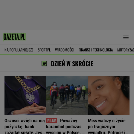
NAJPOPULARNIEJSZE
SPORT.PL
WIADOMOŚCI
FINANSE I TECHNOLOGIA
MOTORYZA
DZIEŃ W SKRÓCIE
Oszuści wzięli na nią
Poważny
Miss walczy o życie
pożyczkę, bank
karambol podczas
po tragicznym
zażądał spłaty. Jest
wyścigu w Polsce. 17
wypadku. Potrącił ją