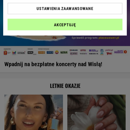
USTAWIENIA ZAAWANSOWANE
AKCEPTUJĘ
Wpadnij na bezpłatne koncerty nad Wisłą!
LETNIE OKAZJE