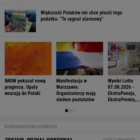
Większość Polaków nie chce płacić tego
podatku. "To sygnał alarmowy"
IMGW pokazał nową
Manifestacja w
Wyniki Lotto
prognozę. Upały
Warszawie.
07.08.2026 -
wracają do Polski
Organizatorzy mają
EkstraPensja,
siedem postulatów
EkstraPremia,
EuroJackpot, K
MiniLotto, Mult
WSPÓŁPRACA PŁATNA Z WYBORCZA.PL
ZROZUM, POZNAJ, ODKRYWAJ
SEKCJA Z SUBSKRYPCJĄ