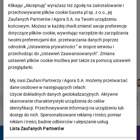
Klikając „Akceptuję” wyrażasz też zgodę na zainstalowanie i
przechowywanie plików cookie Gazeta.pl sp. z o.o., jej
"Wymieniłam mojego byłego na
jego wujka milionera". Tak wciągają
Zaufanych Partnerów i Agora S.A. na Twoim urządzeniu
mikrodramy
końcowym. Możesz w każdej chwili zmienić swoje preferencje
dotyczące plików cookie, wywołując narzędzie do zarządzania
SUBSKRYPCJA
twoimi preferencjami dot. przetwarzania danych poprzez
odnośnik „Ustawienia prywatności ” w stopce serwisu i
Wystarczy jedno spojrzenie i już wiadomo. Po
przechodząc do „Ustawień Zaawansowanych”. Zmiana
tym poznasz turystę we Włoszech
ustawień plików cookie możliwa jest także za pomocą ustawień
przeglądarki.
MACIEK
WIKTORIA
MARCIN
JAKUB
My, nasi Zaufani Partnerzy i Agora S.A. możemy przetwarzać
Autorzy:
KUCHARCZYK
BECZEK
KOZŁOWSKI
BALCERSKI
dane osobowe w następujących celach:
Użycie dokładnych danych geolokalizacyjnych. Aktywne
PROBLEMY POLSKICH SIATKARZY
ZNAK Z '30'
WISŁAWA SZYMBORSKA
skanowanie charakterystyki urządzenia do celów
identyfikacji. Przechowywanie informacji na urządzeniu lub
dostęp do nich. Spersonalizowane reklamy i treści, pomiar
DZIEJE SIĘ!
reklam i treści, badnie odbiorców i ulepszanie usług.
Lista Zaufanych Partnerów