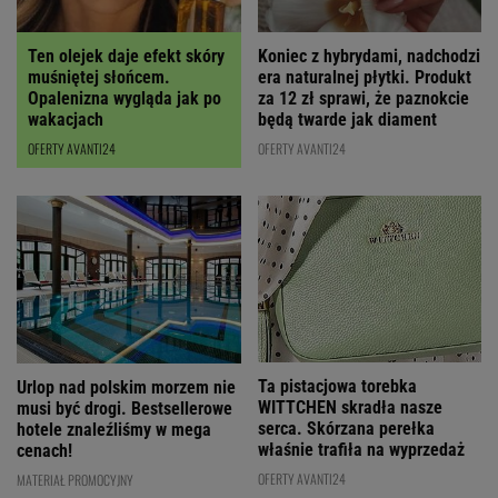
Ten olejek daje efekt skóry
Koniec z hybrydami, nadchodzi
muśniętej słońcem.
era naturalnej płytki. Produkt
Opalenizna wygląda jak po
za 12 zł sprawi, że paznokcie
wakacjach
będą twarde jak diament
OFERTY AVANTI24
OFERTY AVANTI24
Ta pistacjowa torebka
Urlop nad polskim morzem nie
WITTCHEN skradła nasze
musi być drogi. Bestsellerowe
serca. Skórzana perełka
hotele znaleźliśmy w mega
właśnie trafiła na wyprzedaż
cenach!
OFERTY AVANTI24
MATERIAŁ PROMOCYJNY