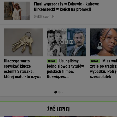
Finał wyprzedaży w Eobuwie - kultowe
Birkenstocki w końcu na promocji
OFERTY AVANTI24
Dlaczego warto
Usunęliśmy
Miss wal
spryskać klucze
jedno słowo z tytułów
życie po tragic
octem? Sztuczka,
polskich filmów.
wypadku. Potrąc
której mało kto używa
Rozwiążesz
sześciolatek
bezbłędnie?
ŻYĆ LEPIEJ