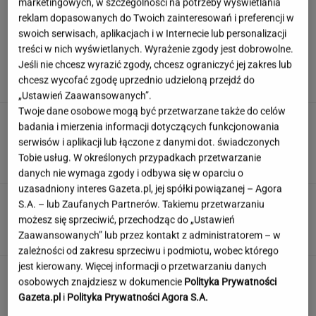
marketingowych, w szczególności na potrzeby wyświetlania
reklam dopasowanych do Twoich zainteresowań i preferencji w
swoich serwisach, aplikacjach i w Internecie lub personalizacji
Wiadomo, ile emerytury dostaje Kwaśniewska.
treści w nich wyświetlanych. Wyrażenie zgody jest dobrowolne.
Kwota zaskakuje
Jeśli nie chcesz wyrazić zgody, chcesz ograniczyć jej zakres lub
chcesz wycofać zgodę uprzednio udzieloną przejdź do
„Ustawień Zaawansowanych”.
Twoje dane osobowe mogą być przetwarzane także do celów
Zamówili produkty za pół
badania i mierzenia informacji dotyczących funkcjonowania
miliona. Ekspert ocenia składniki, które trafią
serwisów i aplikacji lub łączone z danymi dot. świadczonych
do kuchni prezydenta
Tobie usług. W określonych przypadkach przetwarzanie
ALEKSANDRA PIETROW
danych nie wymaga zgody i odbywa się w oparciu o
uzasadniony interes Gazeta.pl, jej spółki powiązanej – Agora
Quiz: polskie miasta. My podajemy 3 hasła, ty
S.A. – lub Zaufanych Partnerów. Takiemu przetwarzaniu
wskazujesz jakie to miasto
możesz się sprzeciwić, przechodząc do „Ustawień
Zaawansowanych” lub przez kontakt z administratorem – w
zależności od zakresu sprzeciwu i podmiotu, wobec którego
jest kierowany. Więcej informacji o przetwarzaniu danych
Jeden wakacyjny nawyk może mieć
osobowych znajdziesz w dokumencie
Polityka Prywatności
nieprzyjemne konsekwencje. Też tak robisz?
Gazeta.pl
i
Polityka Prywatności Agora S.A.
MATERIAŁ PROMOCYJNY