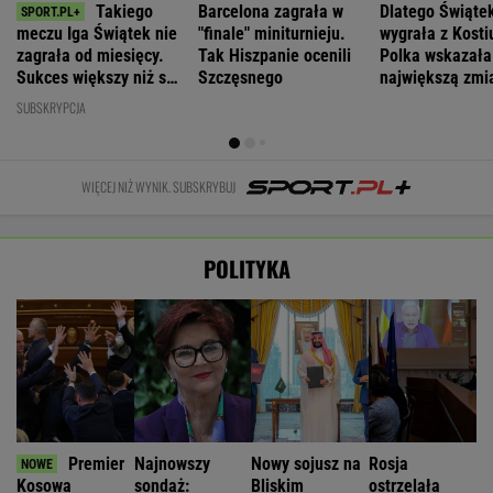
Takiego
Barcelona zagrała w
Dlatego Świąte
meczu Iga Świątek nie
"finale" miniturnieju.
wygrała z Kosti
zagrała od miesięcy.
Tak Hiszpanie ocenili
Polka wskazała
Sukces większy niż się
Szczęsnego
największą zmi
wydaje
SUBSKRYPCJA
WIĘCEJ NIŻ WYNIK. SUBSKRYBUJ
POLITYKA
Premier
Najnowszy
Nowy sojusz na
Rosja
Kosowa
sondaż:
Bliskim
ostrzelała