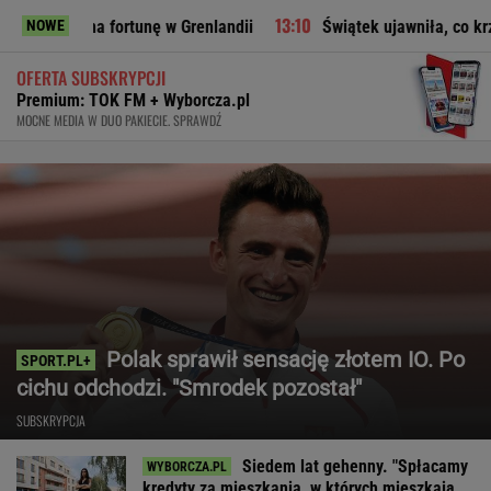
rtunę w Grenlandii
Świątek ujawniła, co krzyczała Abramowi
NOWE
OFERTA SUBSKRYPCJI
Premium: TOK FM + Wyborcza.pl
MOCNE MEDIA W DUO PAKIECIE. SPRAWDŹ
Polak sprawił sensację złotem IO. Po
cichu odchodzi. "Smrodek pozostał"
SUBSKRYPCJA
Siedem lat gehenny. "Spłacamy
kredyty za mieszkania, w których mieszkają