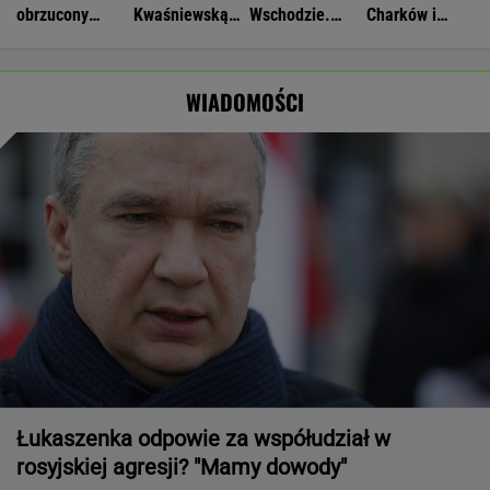
obrzucony
Kwaśniewską
Wschodzie.
Charków i
jajkami.
najlepszą
Stworzyli swój
Odessę.
"Wstydź się"
pierwszą damą
art. 5
Zginęły dwie
osoby
WIADOMOŚCI
Łukaszenka odpowie za współudział w
rosyjskiej agresji? "Mamy dowody"