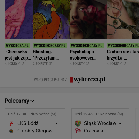
"Chemseks
Ghosting.
Psycholog o
Czułam się star
jest jak zupa.
"Przeżyłam
osobowości
brzydka,
SUBSKRYPCJA
SUBSKRYPCJA
SUBSKRYPCJA
SUBSKRYPCJA
Nażresz się,
najpiękniejszy
narcystycznej:
niepotrzebna.
za chwilę
weekend. Zaliczył
Albo król świata,
Mąż zostawił
znów jesteś
mnie i znikł"
albo do niczego
mnie dla młods
WSPÓŁPRACA PŁATNA Z
głodny"
Polecamy
Dziś 12:30 • Piłka nożna (M)
Dziś 12:45 • Piłka nożna (M)
ŁKS Łódź
-
Śląsk Wrocław
-
Chrobry Głogów
-
Cracovia
-