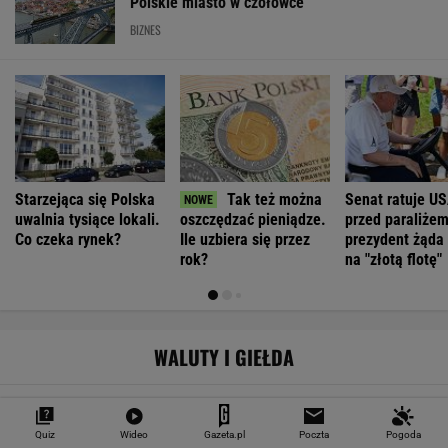
Polskie miasto w czołówce
BIZNES
Starzejąca się Polska
Tak też można
Senat ratuje U
uwalnia tysiące lokali.
oszczędzać pieniądze.
przed paraliżem
Co czeka rynek?
Ile uzbiera się przez
prezydent żąda
rok?
na "złotą flotę"
WALUTY I GIEŁDA
EUR
USD
CHF
GBP
WIG
4,2983
3,7187
4,6027
5,0166
151 782,92
Quiz
Wideo
Gazeta.pl
Poczta
Pogoda