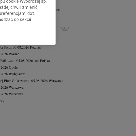
ypu cookie Wyborczej sp.
ysław Małysz
10.07.2026
Łódź
żdej chwili zmienić
omnym smutkiem informujemy, że 4 lipca...
preferencjami dot.
cej
hodząc do sekcji
stawień przeglądarki.
ZE NEKROLOGI, KONDOLENCJE
iusz Butruk
05.08.2026
Warszawa
h celach:
Użycie
8.2026
Warszawa
lów identyfikacji.
eta Fikus
05.08.2026
Poznań
ści, pomiar reklam i
8.2026
Poznań
 Falkowski
05.08.2026
cała Polska
8.2026
Opole
8.2026
Bydgoszcz
ej Piotr Gołaszewski
05.08.2026
Warszawa
8.2026
Warszawa
8.2026
Warszawa
cej