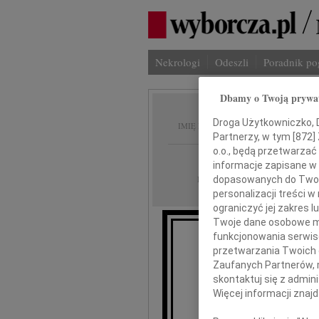
Nekrologi
Odeszli
Poradnik p
Dbamy o Twoją prywa
Barbar
Droga Użytkowniczko, Dr
IMIĘ I NAZWISKO:
Partnerzy, w tym [
872
]
o.o., będą przetwarzać 
Łódź
REGION:
informacje zapisane w
05.06.2026
DATA EMISJI:
dopasowanych do Twoich
personalizacji treści 
ograniczyć jej zakres
Twoje dane osobowe mo
funkcjonowania serwisó
Z głębokim smutkiem prz
przetwarzania Twoich da
Zaufanych Partnerów, 
skontaktuj się z admin
Więcej informacji znaj