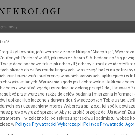
ogrzebowy
Szukaj
tność
a Kaczmarkiewicz
Imię i na
ogi Użytkowniku, jeśli wyrazisz zgodę klikając "Akceptuję", Wyborcza sp
 Zaufanych Partnerów IAB, jak również Agora S.A. będąca spółką powi
Twoje dane osobowe takie jak adresy IP, adresy e-mail czy identyfikato
 tych plikach do celów marketingowych, w szczególności na potrzeby 
 zainteresowań i preferencji w swoich serwisach, aplikacjach i w Int
INNE NE
w nich wyświetlanych. Wyrażenie zgody jest dobrowolne. Jeśli nie chce
 lub chcesz wycofać zgodę uprzednio udzieloną przejdź do „Ustawień
Wand
gą być przetwarzane także do celów badania i mierzenia informacji
Z głę
w i aplikacji lub łączone z danymi dot. świadczonych Tobie usług. Jeś
Tadeu
yjęliśmy wiadomość, że 26 maja 2026 roku zmarła
nych jest uzasadniony interes Wyborcza sp. z o.o., jej spółki powiąza
Z głę
masz prawo wyrazić sprzeciw. Aby to zrobić przejdź do „Ustawień Z
Adam
istratorem – w zależności od zakresu sprzeciwu i podmiotu, wobec któ
W dni
dziesz w
Polityce Prywatności Wyborcza.pl
i
Polityce Prywatności Agor
Jan R
W dni