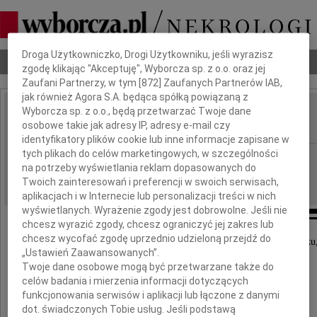
Dbamy o Twoją prywatność
Droga Użytkowniczko, Drogi Użytkowniku, jeśli wyrazisz
Nekrologi
Odeszli
Poradnik pogrzebowy
zgodę klikając "Akceptuję", Wyborcza sp. z o.o. oraz jej
Zaufani Partnerzy, w tym [
872
] Zaufanych Partnerów IAB,
jak również Agora S.A. będąca spółką powiązaną z
Wyborcza sp. z o.o., będą przetwarzać Twoje dane
Jacek Jakub Karwatka
osobowe takie jak adresy IP, adresy e-mail czy
IMIĘ I NAZWISKO:
identyfikatory plików cookie lub inne informacje zapisane w
tych plikach do celów marketingowych, w szczególności
cała Polska
REGION:
na potrzeby wyświetlania reklam dopasowanych do
05.06.2026
DATA EMISJI:
Twoich zainteresowań i preferencji w swoich serwisach,
aplikacjach i w Internecie lub personalizacji treści w nich
wyświetlanych. Wyrażenie zgody jest dobrowolne. Jeśli nie
chcesz wyrazić zgody, chcesz ograniczyć jej zakres lub
chcesz wycofać zgodę uprzednio udzieloną przejdź do
Z głębokim żalem zawiadamiamy, że w dniu 23 maja 2026 roku,
„Ustawień Zaawansowanych”.
zmarł nasz Syn, Brat i Przyjaciel
Twoje dane osobowe mogą być przetwarzane także do
celów badania i mierzenia informacji dotyczących
funkcjonowania serwisów i aplikacji lub łączone z danymi
doktor inżynier
dot. świadczonych Tobie usług. Jeśli podstawą