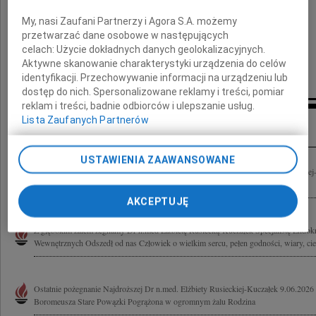
Ingrid i Wojciech Kwileccy,
My, nasi Zaufani Partnerzy i Agora S.A. możemy
Jolanta i Andrzej Andrzejewscy,
przetwarzać dane osobowe w następujących
celach:
Użycie dokładnych danych geolokalizacyjnych.
Elżbieta i Andrzej Sawiccy
Aktywne skanowanie charakterystyki urządzenia do celów
identyfikacji. Przechowywanie informacji na urządzeniu lub
dostęp do nich. Spersonalizowane reklamy i treści, pomiar
reklam i treści, badnie odbiorców i ulepszanie usług.
Inne kondolencje
Lista Zaufanych Partnerów
USTAWIENIA ZAAWANSOWANE
Z ogromnym żalem przyjęliśmy wiadomość o śmierci dr n. med. Elżbiety Rusieckiej-
dla której zdrowie pacjenta było zawsze najwyższym priorytetem, wieloletniej...
AKCEPTUJĘ
Z głębokim żalem żegnamy Dr n.med Elżbietę Rusiecką-Kuczałek Specjalistę Endokr
Wewnętrznych Odszedł od nas Człowiek o wielkim sercu, pełen godności, wiary, ciepł
Ostatnie pożegnanie Najdroższej Dr n.med. Elżbiety Rusieckiej-Kuczałek 9.06.2026
Boromeusza Stare Powązki Pogrążona w ogromnym żalu Rodzina