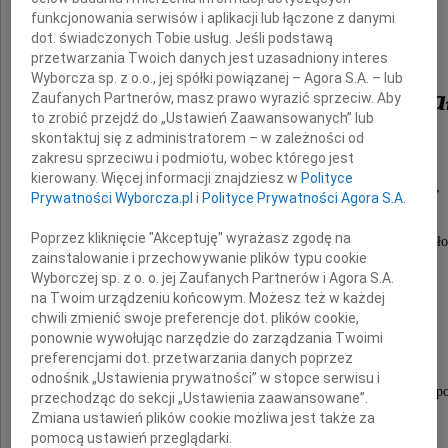
funkcjonowania serwisów i aplikacji lub łączone z danymi
dot. świadczonych Tobie usług. Jeśli podstawą
dr n.med.
przetwarzania Twoich danych jest uzasadniony interes
Wyborcza sp. z o.o., jej spółki powiązanej – Agora S.A. – lub
Elżbieta Rusiecka-Kucza
Zaufanych Partnerów, masz prawo wyrazić sprzeciw. Aby
to zrobić przejdź do „Ustawień Zaawansowanych” lub
skontaktuj się z administratorem – w zależności od
zakresu sprzeciwu i podmiotu, wobec którego jest
nasza serdeczna Przyjaciółka
kierowany. Więcej informacji znajdziesz w
Polityce
pasjonatka medycyny, wielce oddana chorym,
Prywatności Wyborcza.pl
i
Polityce Prywatności Agora S.A.
zawsze szukająca w życiu pozytywów.
Poprzez kliknięcie "Akceptuję" wyrażasz zgodę na
Żegnaj Elu, będzie nam Ciebie bardzo brakowało
zainstalowanie i przechowywanie plików typu cookie
Wyborczej sp. z o. o. jej Zaufanych Partnerów i Agora S.A.
Składamy wyrazy najgłębszego współczucia
na Twoim urządzeniu końcowym. Możesz też w każdej
chwili zmienić swoje preferencje dot. plików cookie,
Rodzinie
ponownie wywołując narzędzie do zarządzania Twoimi
preferencjami dot. przetwarzania danych poprzez
odnośnik „Ustawienia prywatności” w stopce serwisu i
dla której Zmarła była wielkim autorytetem i podpo
przechodząc do sekcji „Ustawienia zaawansowane”.
Zmiana ustawień plików cookie możliwa jest także za
Ewa Dux i Zygmunt Prabucki,
pomocą ustawień przeglądarki.