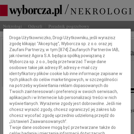
Nekrologi
Odeszli
Poradnik pogrzebowy
Dbamy o Twoją prywatność
Droga Użytkowniczko, Drogi Użytkowniku, jeśli wyrazisz
zgodę klikając "Akceptuję", Wyborcza sp. z o.o. oraz jej
Elżbieta Rusiecka-Kucza
Zaufani Partnerzy, w tym [
874
] Zaufanych Partnerów IAB,
IMIĘ I NAZWISKO:
jak również Agora S.A. będąca spółką powiązaną z
Wyborcza sp. z o.o., będą przetwarzać Twoje dane
Warszawa
REGION:
osobowe takie jak adresy IP, adresy e-mail czy
identyfikatory plików cookie lub inne informacje zapisane w
05.06.2026
DATA EMISJI:
tych plikach do celów marketingowych, w szczególności
na potrzeby wyświetlania reklam dopasowanych do
Twoich zainteresowań i preferencji w swoich serwisach,
aplikacjach i w Internecie lub personalizacji treści w nich
wyświetlanych. Wyrażenie zgody jest dobrowolne. Jeśli nie
chcesz wyrazić zgody, chcesz ograniczyć jej zakres lub
29 maja 2026 roku odeszła na wieczny lekarski dy
chcesz wycofać zgodę uprzednio udzieloną przejdź do
„Ustawień Zaawansowanych”.
Twoje dane osobowe mogą być przetwarzane także do
celów badania i mierzenia informacji dotyczących