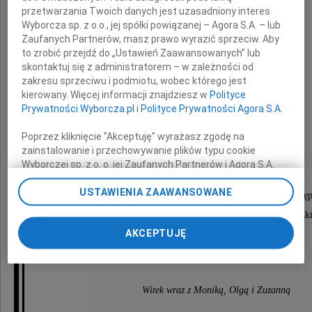
przetwarzania Twoich danych jest uzasadniony interes
Wyborcza sp. z o.o., jej spółki powiązanej – Agora S.A. – lub
Zaufanych Partnerów, masz prawo wyrazić sprzeciw. Aby
to zrobić przejdź do „Ustawień Zaawansowanych” lub
skontaktuj się z administratorem – w zależności od
zakresu sprzeciwu i podmiotu, wobec którego jest
kierowany. Więcej informacji znajdziesz w
Polityce
dr Elżbiety Załęskiej
Prywatności Wyborcza.pl
i
Polityce Prywatności Agora S.A.
Poprzez kliknięcie "Akceptuję" wyrażasz zgodę na
zainstalowanie i przechowywanie plików typu cookie
(z domu Figurskiej)
Wyborczej sp. z o. o. jej Zaufanych Partnerów i Agora S.A.
na Twoim urządzeniu końcowym. Możesz też w każdej
chwili zmienić swoje preferencje dot. plików cookie,
USTAWIENIA ZAAWANSOWANE
Inteligentki, Warszawianki, panienki z Saskiej Kęp
ponownie wywołując narzędzie do zarządzania Twoimi
wdowy po prof. Janie Załęskim, podróżniczki i miłośniczki 
preferencjami dot. przetwarzania danych poprzez
AKCEPTUJĘ
odnośnik „Ustawienia prywatności” w stopce serwisu i
przechodząc do sekcji „Ustawienia zaawansowane”.
Mojej Mamy
Zmiana ustawień plików cookie możliwa jest także za
pomocą ustawień przeglądarki.
Witek wraz z Moniką, Olgą i Zuzanną
My, nasi Zaufani Partnerzy i Agora S.A. możemy