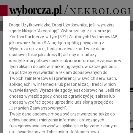
Dbamy o Twoją prywatność
Droga Użytkowniczko, Drogi Użytkowniku, jeśli wyrazisz
Nekrologi
Odeszli
Poradnik pogrzebowy
zgodę klikając "Akceptuję", Wyborcza sp. z o.o. oraz jej
Zaufani Partnerzy, w tym [
872
] Zaufanych Partnerów IAB,
jak również Agora S.A. będąca spółką powiązaną z
Elżbieta Załęska
Wyborcza sp. z o.o., będą przetwarzać Twoje dane
IMIĘ I NAZWISKO:
osobowe takie jak adresy IP, adresy e-mail czy
identyfikatory plików cookie lub inne informacje zapisane w
Warszawa
tych plikach do celów marketingowych, w szczególności
REGION:
na potrzeby wyświetlania reklam dopasowanych do
03.06.2026
DATA EMISJI:
Twoich zainteresowań i preferencji w swoich serwisach,
aplikacjach i w Internecie lub personalizacji treści w nich
wyświetlanych. Wyrażenie zgody jest dobrowolne. Jeśli nie
chcesz wyrazić zgody, chcesz ograniczyć jej zakres lub
chcesz wycofać zgodę uprzednio udzieloną przejdź do
„Ustawień Zaawansowanych”.
W dniu 5 czerwca 2026 roku o godzinie 14.15
Twoje dane osobowe mogą być przetwarzane także do
celów badania i mierzenia informacji dotyczących
w Domu Pogrzebowym na Powązkach Wojskowy
funkcjonowania serwisów i aplikacji lub łączone z danymi
odbędzie się pogrzeb zmarłej 30 maja 2026 roku
dot. świadczonych Tobie usług. Jeśli podstawą