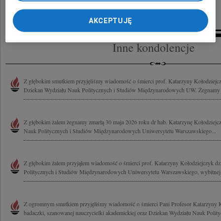
AKCEPTUJĘ
Inne kondolencje
Z głębokim smutkiem przyjęliśmy wiadomość o śmierci prof. Katarzyny Kołodziejc
Dziekan Wydziału Nauk Politycznych i Studiów Międzynarodowych UW. Żegnamy K
Z głębokim żalem żegnamy zmarłą 30 maja 2026 roku dr hab. Katarzynę Kołodziejcz
Nauk Politycznych i Studiów Międzynarodowych Uniwersytetu Warszawskiego...
Z głębokim żalem przyjąłem wiadomość o śmierci prof. Katarzyny Kołodziejczyk d
Politycznych i Studiów Międzynarodowych Uniwersytetu Warszawskiego, wybitnej b
Z ogromnym smutkiem przyjęliśmy wiadomość o śmierci Pani Profesor Katarzyny K
badaczki, szanowanej nauczycielki akademickiej oraz Dziekan Wydziału Nauk Polityc