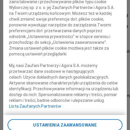
zainstalowanie i przechowywanie plików typu cookie
Wydziału Nauk Politycznych
Wyborczej sp. z o. o. jej Zaufanych Partnerów i Agora S.A.
na Twoim urządzeniu końcowym. Możesz też w każdej
i Studiów Międzynarodowych
chwili zmienić swoje preferencje dot. plików cookie,
Uniwersytetu Warszawskiego
ponownie wywołując narzędzie do zarządzania Twoimi
preferencjami dot. przetwarzania danych poprzez
odnośnik „Ustawienia prywatności” w stopce serwisu i
przechodząc do sekcji „Ustawienia zaawansowane”.
składamy
Zmiana ustawień plików cookie możliwa jest także za
wyrazy najgłębszego współczucia i szczerego żal
pomocą ustawień przeglądarki.
My, nasi Zaufani Partnerzy i Agora S.A. możemy
Dyrekcja, Pracownicy
przetwarzać dane osobowe w następujących
celach:
Użycie dokładnych danych geolokalizacyjnych.
oraz
Aktywne skanowanie charakterystyki urządzenia do celów
Społeczność
identyfikacji. Przechowywanie informacji na urządzeniu lub
dostęp do nich. Spersonalizowane reklamy i treści, pomiar
Centrum Europejskiego Uniwersytetu Warszawskie
reklam i treści, badnie odbiorców i ulepszanie usług.
Lista Zaufanych Partnerów
USTAWIENIA ZAAWANSOWANE