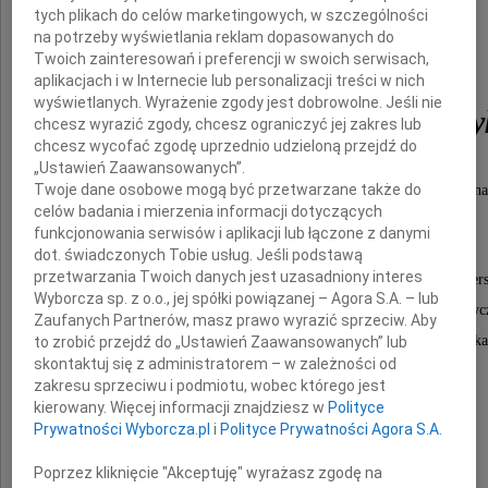
tych plikach do celów marketingowych, w szczególności
na potrzeby wyświetlania reklam dopasowanych do
Profesor
Twoich zainteresowań i preferencji w swoich serwisach,
aplikacjach i w Internecie lub personalizacji treści w nich
wyświetlanych. Wyrażenie zgody jest dobrowolne. Jeśli nie
Katarzyny Kołodziejczy
chcesz wyrazić zgody, chcesz ograniczyć jej zakres lub
chcesz wycofać zgodę uprzednio udzieloną przejdź do
„Ustawień Zaawansowanych”.
Twoje dane osobowe mogą być przetwarzane także do
Dziekan Wydziału Nauk Politycznych i Studiów Międzyn
celów badania i mierzenia informacji dotyczących
Uniwersytetu Warszawskiego,
funkcjonowania serwisów i aplikacji lub łączone z danymi
dot. świadczonych Tobie usług. Jeśli podstawą
przetwarzania Twoich danych jest uzasadniony interes
która przez wiele lat współpracowała z Centrum Europejskim Uniwer
Wyborcza sp. z o.o., jej spółki powiązanej – Agora S.A. – lub
współtworząc przedsięwzięcia badawcze i dydaktyc
Zaufanych Partnerów, masz prawo wyrazić sprzeciw. Aby
oraz wnosząc istotny wkład w rozwój naszej wspólnoty aka
to zrobić przejdź do „Ustawień Zaawansowanych” lub
skontaktuj się z administratorem – w zależności od
zakresu sprzeciwu i podmiotu, wobec którego jest
kierowany. Więcej informacji znajdziesz w
Polityce
Rodzinie, Bliskim
Prywatności Wyborcza.pl
i
Polityce Prywatności Agora S.A.
oraz całej społeczności
Poprzez kliknięcie "Akceptuję" wyrażasz zgodę na