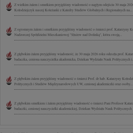
Z wielkim żalem i smutkiem przyjęliśmy wiadomość o nagłym odejściu 30 maja 202
Kołodziejczyk naszej Koleżanki z Katedry Studiów Globalnych i Regionalnych na...
Z ogromnym żalem i smutkiem przyjęliśmy wiadomość o śmierci prof. Katarzyny Ko
Nadzorczej Spółdzielni Mieszkaniowej "Służew nad Dolinką", która swoją...
Z głębokim żalem przyjęliśmy wiadomość, że 30 maja 2026 roku odeszła prof. Kata
badaczka, ceniona nauczycielka akademicka, Dziekan Wydziału Nauk Politycznych i.
Z głębokim żalem przyjęliśmy wiadomość o śmierci Prof. dr hab. Katarzyny Kołod
Politycznych i Studiów Międzynarodowych UW, cenionej akademiczki oraz osoby...
Z głębokim smutkiem i żalem przyjęliśmy wiadomość o śmierci Pani Profesor Katar
badaczki, cenionej nauczycielki akademickiej, Dziekan Wydziału Nauk Politycznych i