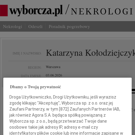
Nekrologi
Odeszli
Poradnik pogrzebowy
Katarzyna Kołodziejczy
IMIĘ I NAZWISKO:
Warszawa
REGION:
03.06.2026
DATA EMISJI:
Dbamy o Twoją prywatność
Droga Użytkowniczko, Drogi Użytkowniku, jeśli wyrazisz
zgodę klikając "Akceptuję", Wyborcza sp. z o.o. oraz jej
Zaufani Partnerzy, w tym [
872
] Zaufanych Partnerów IAB,
Z ogromnym smutkiem i żalem przyjęliśmy wiadomość o
jak również Agora S.A. będąca spółką powiązaną z
Wyborcza sp. z o.o., będą przetwarzać Twoje dane
osobowe takie jak adresy IP, adresy e-mail czy
Pani
identyfikatory plików cookie lub inne informacje zapisane w