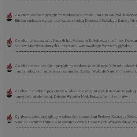
Z wielkim smutkiem przyjęliśmy wiadomość o śmierci Pani Dziekan Prof. Katarzyn
Bliskim serdeczne wyrazy współczucia składają Koleżanki i Koledzy z Katedry Histor
Z wielkim żalem żegnamy Panią dr hab. Katarzynę Kołodziejczyk prof. ucz. Dzieka
Studiów Międzynarodowych Uniwersytetu Warszawskiego Wyrażamy głębokie...
Z wielkim żalem i smutkiem przyjęliśmy wiadomość, że 30 maja 2026 roku odeszła 
uznana badaczka i nauczycielka akademicka, Dziekan Wydziału Nauk Politycznych i.
Z głębokim smutkiem przyjęliśmy wiadomość o odejściu prof. Katarzyny Kołodziejcz
nauczycielki akademickiej, Dziekan Wydziału Nauk Politycznych i Stosunków...
Z głębokim żalem przyjęliśmy wiadomość o śmierci Pani Profesor Katarzyny Kołod
Nauk Politycznych i Studiów Międzynarodowych Uniwersytetu Warszawskiego, wyb