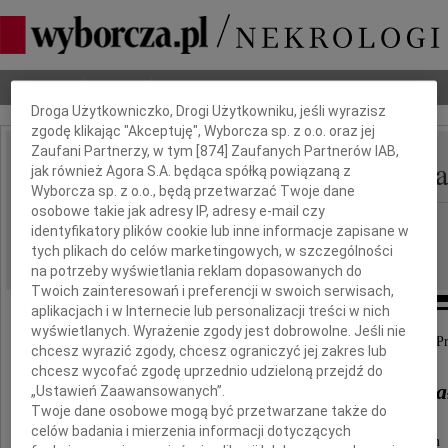
Dbamy o Twoją prywatność
Nekrologi
Odeszli
Poradnik pogrzebowy
Droga Użytkowniczko, Drogi Użytkowniku, jeśli wyrazisz
zgodę klikając "Akceptuję", Wyborcza sp. z o.o. oraz jej
Zaufani Partnerzy, w tym [
874
] Zaufanych Partnerów IAB,
Elżbieta Rusiecka-Kucza
jak również Agora S.A. będąca spółką powiązaną z
IMIĘ I NAZWISKO:
Wyborcza sp. z o.o., będą przetwarzać Twoje dane
osobowe takie jak adresy IP, adresy e-mail czy
Warszawa
REGION:
identyfikatory plików cookie lub inne informacje zapisane w
02.06.2026
tych plikach do celów marketingowych, w szczególności
DATA EMISJI:
na potrzeby wyświetlania reklam dopasowanych do
Twoich zainteresowań i preferencji w swoich serwisach,
aplikacjach i w Internecie lub personalizacji treści w nich
wyświetlanych. Wyrażenie zgody jest dobrowolne. Jeśli nie
W dniu 29 maja 2026 roku opuściła nas na zawsze moja Pr
chcesz wyrazić zgody, chcesz ograniczyć jej zakres lub
chcesz wycofać zgodę uprzednio udzieloną przejdź do
dr hab. Elżbieta Rusiecka-Kucza
„Ustawień Zaawansowanych”.
Twoje dane osobowe mogą być przetwarzane także do
celów badania i mierzenia informacji dotyczących
Piękna i mądra lekarka, oddana całym sercem