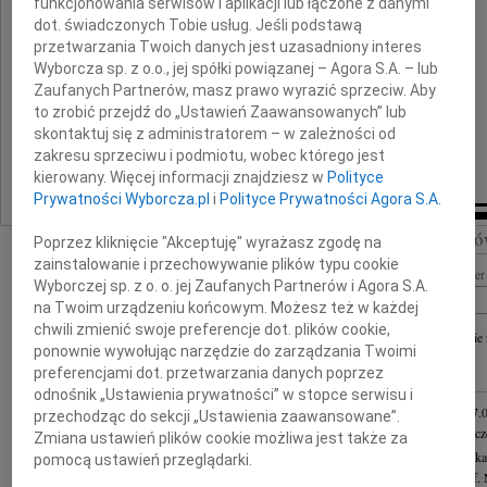
funkcjonowania serwisów i aplikacji lub łączone z danymi
rodzinie, przyjaciołom i pacjentom.
dot. świadczonych Tobie usług. Jeśli podstawą
przetwarzania Twoich danych jest uzasadniony interes
Elu dziękujemy Ci za wszystko.
Wyborcza sp. z o.o., jej spółki powiązanej – Agora S.A. – lub
Brak nam będzie Ciebie.
Zaufanych Partnerów, masz prawo wyrazić sprzeciw. Aby
Żegnaj
to zrobić przejdź do „Ustawień Zaawansowanych” lub
skontaktuj się z administratorem – w zależności od
Irena, Michał i Alex Rej
zakresu sprzeciwu i podmiotu, wobec którego jest
kierowany. Więcej informacji znajdziesz w
Polityce
Prywatności Wyborcza.pl
i
Polityce Prywatności Agora S.A.
Szukaj nekrologó
Poprzez kliknięcie "Akceptuję" wyrażasz zgodę na
zainstalowanie i przechowywanie plików typu cookie
Imię i nazwisko lub numer 
Wyborczej sp. z o. o. jej Zaufanych Partnerów i Agora S.A.
na Twoim urządzeniu końcowym. Możesz też w każdej
chwili zmienić swoje preferencje dot. plików cookie,
+ szukanie
ponownie wywołując narzędzie do zarządzania Twoimi
preferencjami dot. przetwarzania danych poprzez
INNE NEKROLOGI
odnośnik „Ustawienia prywatności” w stopce serwisu i
Asia Kułakowska
07.
przechodząc do sekcji „Ustawienia zaawansowane”.
Asia Kułakowska 8 cze
Zmiana ustawień plików cookie możliwa jest także za
Małgorzata Kościelska
pomocą ustawień przeglądarki.
Z żalem żegnam prof. 