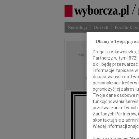
Nekrologi
Odeszli
Poradnik p
Dbamy o Twoją prywa
Krysty
Droga Użytkowniczko, Dr
IMIĘ I NAZWISKO:
Partnerzy, w tym [
872
]
o.o., będą przetwarzać 
Warszawa
REGION:
informacje zapisane w
dopasowanych do Twoich
03.06.2026
DATA EMISJI:
personalizacji treści 
ograniczyć jej zakres
Twoje dane osobowe mo
funkcjonowania serwisó
przetwarzania Twoich da
Z ogromnym ż
Zaufanych Partnerów, 
p
skontaktuj się z admin
Więcej informacji znaj
Makows
Poprzez kliknięcie "Ak