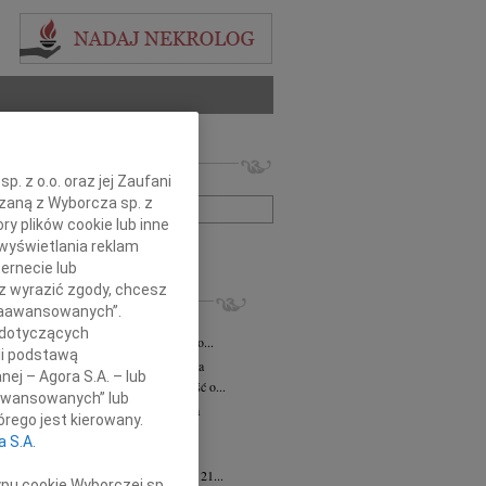
 nekrologów i wspomnień
. z o.o. oraz jej Zaufani
zwisko lub numer ogłoszenia:
ązaną z Wyborcza sp. z
ry plików cookie lub inne
wyświetlania reklam
+ szukanie zaawansowane
ernecie lub
sz wyrazić zgody, chcesz
KROLOGI
 Zaawansowanych”.
iusz Butruk
05.08.2026
Warszawa
 dotyczących
omnym żalem przyjęliśmy wiadomość o...
li podstawą
rzata Kościelska
06.08.2026
Warszawa
nej – Agora S.A. – lub
bokim smutkiem przyjęliśmy wiadomość o...
aawansowanych” lub
zej Komorowski
06.08.2026
Warszawa
rego jest kierowany.
pca 2026 roku odszedł Śp. Andrzej...
a S.A.
ntyna Karkocha
06.08.2026
Warszawa
arm. Inocentyna Karkocha zmarła dnia 21...
ypu cookie Wyborczej sp.