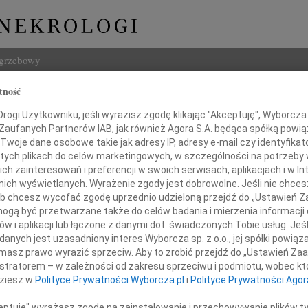
ogrzebowy
tność
Szukaj
na Makowsk-Ławrynowicz
ogi Użytkowniku, jeśli wyrazisz zgodę klikając "Akceptuję", Wyborcza sp
Imię i na
 Zaufanych Partnerów IAB, jak również Agora S.A. będąca spółką powi
Twoje dane osobowe takie jak adresy IP, adresy e-mail czy identyfikato
 tych plikach do celów marketingowych, w szczególności na potrzeby 
 zainteresowań i preferencji w swoich serwisach, aplikacjach i w Int
w nich wyświetlanych. Wyrażenie zgody jest dobrowolne. Jeśli nie chce
INNE NE
 lub chcesz wycofać zgodę uprzednio udzieloną przejdź do „Ustawień
Eugen
gą być przetwarzane także do celów badania i mierzenia informacji
Z ogr
w i aplikacji lub łączone z danymi dot. świadczonych Tobie usług. Jeś
Małgo
nych jest uzasadniony interes Wyborcza sp. z o.o., jej spółki powiąza
alem przyjęłam wiadomość o śmierci
Z głę
masz prawo wyrazić sprzeciw. Aby to zrobić przejdź do „Ustawień Z
Andr
rof. Krystyny
istratorem – w zależności od zakresu sprzeciwu i podmiotu, wobec któ
27 li
dziesz w
Polityce Prywatności Wyborcza.pl
i
Polityce Prywatności Agor
Inoce
kiej-Ławrynowicz
Mgr f
ceptuję" wyrażasz zgodę na zainstalowanie i przechowywanie plików t