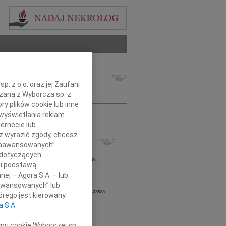
 nekrologów i wspomnień
. z o.o. oraz jej Zaufani
zwisko lub numer ogłoszenia:
ązaną z Wyborcza sp. z
ry plików cookie lub inne
wyświetlania reklam
+ szukanie zaawansowane
ernecie lub
sz wyrazić zgody, chcesz
KROLOGI
 Zaawansowanych”.
iusz Butruk
05.08.2026
Warszawa
 dotyczących
omnym żalem przyjęliśmy wiadomość o...
li podstawą
8.2026
Warszawa
nej – Agora S.A. – lub
y współczucia z powodu śmierci...
aawansowanych” lub
ej Piotr Gołaszewski
05.08.2026
Warszawa
rego jest kierowany.
r nauk technicznych Andrzej Piotr...
a S.A.
8.2026
Warszawa
tyldzie Mielcarskiej, najszczersze...
ypu cookie Wyborczej sp.