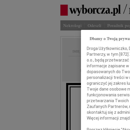
Nekrologi
Odeszli
Poradnik p
Dbamy o Twoją prywa
Droga Użytkowniczko, Dr
IMIĘ I NAZWISKO:
Partnerzy, w tym [
872
]
o.o., będą przetwarzać 
Warszawa
REGION:
informacje zapisane w
01.06.2026
DATA EMISJI:
dopasowanych do Twoich
personalizacji treści 
ograniczyć jej zakres
Twoje dane osobowe mo
funkcjonowania serwisó
przetwarzania Twoich da
Zaufanych Partnerów, 
skontaktuj się z admin
Więcej informacji znaj
Zuz
Poprzez kliknięcie "Ak