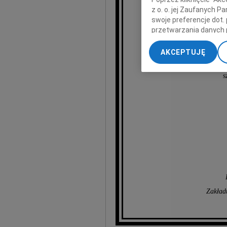
z o. o. jej Zaufanych 
swoje preferencje dot.
przetwarzania danych 
„Ustawienia zaawansow
AKCEPTUJĘ
My, nasi Zaufani Part
dokładnych danych geol
s
Przechowywanie informa
treści, badnie odbiorcó
Zakład