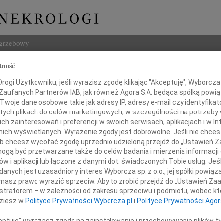
ogrzebowy
tność
Szukaj
ogi Użytkowniku, jeśli wyrazisz zgodę klikając "Akceptuję", Wyborcza sp
Imię i na
 Zaufanych Partnerów IAB, jak również Agora S.A. będąca spółką powi
Twoje dane osobowe takie jak adresy IP, adresy e-mail czy identyfikato
 tych plikach do celów marketingowych, w szczególności na potrzeby 
 zainteresowań i preferencji w swoich serwisach, aplikacjach i w Int
w nich wyświetlanych. Wyrażenie zgody jest dobrowolne. Jeśli nie chce
INNE NE
 lub chcesz wycofać zgodę uprzednio udzieloną przejdź do „Ustawień
Eugen
gą być przetwarzane także do celów badania i mierzenia informacji
Z ogr
w i aplikacji lub łączone z danymi dot. świadczonych Tobie usług. Jeś
04.0
nych jest uzasadniony interes Wyborcza sp. z o.o., jej spółki powiąza
Pani
Wyraz
masz prawo wyrazić sprzeciw. Aby to zrobić przejdź do „Ustawień Z
Andrz
istratorem – w zależności od zakresu sprzeciwu i podmiotu, wobec któ
dokto
dziesz w
Polityce Prywatności Wyborcza.pl
i
Polityce Prywatności Agor
05.0
annie Litke-Hoszko
Dr Ma
ceptuję" wyrażasz zgodę na zainstalowanie i przechowywanie plików t