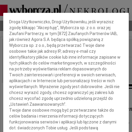
Dbamy o Twoją prywatność
Droga Użytkowniczko, Drogi Użytkowniku, jeśli wyrazisz
Nekrologi
Odeszli
Poradnik pogrzebowy
zgodę klikając "Akceptuję", Wyborcza sp. z o.o. oraz jej
Zaufani Partnerzy, w tym [
872
] Zaufanych Partnerów IAB,
jak również Agora S.A. będąca spółką powiązaną z
Wyborcza sp. z o.o., będą przetwarzać Twoje dane
osobowe takie jak adresy IP, adresy e-mail czy
IMIĘ I NAZWISKO:
identyfikatory plików cookie lub inne informacje zapisane w
Warszawa
tych plikach do celów marketingowych, w szczególności
REGION:
na potrzeby wyświetlania reklam dopasowanych do
01.06.2026
DATA EMISJI:
Twoich zainteresowań i preferencji w swoich serwisach,
aplikacjach i w Internecie lub personalizacji treści w nich
wyświetlanych. Wyrażenie zgody jest dobrowolne. Jeśli nie
chcesz wyrazić zgody, chcesz ograniczyć jej zakres lub
Drogiemu Koledze
chcesz wycofać zgodę uprzednio udzieloną przejdź do
„Ustawień Zaawansowanych”.
dr. n. med. Jackowi Szymańskie
Twoje dane osobowe mogą być przetwarzane także do
celów badania i mierzenia informacji dotyczących
funkcjonowania serwisów i aplikacji lub łączone z danymi
serdeczne wyrazy współczucia i słowa otuchy
dot. świadczonych Tobie usług. Jeśli podstawą
z powodu śmierci