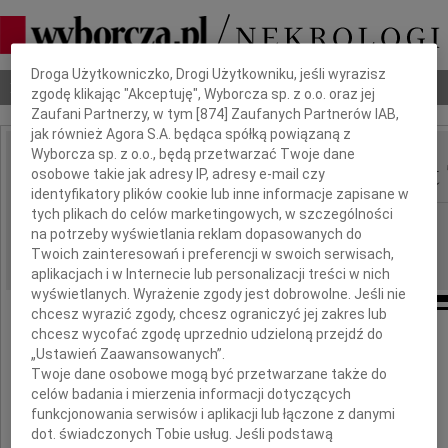
Dbamy o Twoją prywatność
Droga Użytkowniczko, Drogi Użytkowniku, jeśli wyrazisz
Nekrologi
Odeszli
Poradnik pogrzebowy
zgodę klikając "Akceptuję", Wyborcza sp. z o.o. oraz jej
Zaufani Partnerzy, w tym [
874
] Zaufanych Partnerów IAB,
jak również Agora S.A. będąca spółką powiązaną z
Wyborcza sp. z o.o., będą przetwarzać Twoje dane
Krzysztof Jan Benedykt
osobowe takie jak adresy IP, adresy e-mail czy
IMIĘ I NAZWISKO:
identyfikatory plików cookie lub inne informacje zapisane w
tych plikach do celów marketingowych, w szczególności
Warszawa
REGION:
na potrzeby wyświetlania reklam dopasowanych do
05.06.2026
DATA EMISJI:
Twoich zainteresowań i preferencji w swoich serwisach,
aplikacjach i w Internecie lub personalizacji treści w nich
wyświetlanych. Wyrażenie zgody jest dobrowolne. Jeśli nie
chcesz wyrazić zgody, chcesz ograniczyć jej zakres lub
chcesz wycofać zgodę uprzednio udzieloną przejdź do
„Ustawień Zaawansowanych”.
28 marca 2026 roku w Hamburgu zmarł
Twoje dane osobowe mogą być przetwarzane także do
celów badania i mierzenia informacji dotyczących
funkcjonowania serwisów i aplikacji lub łączone z danymi
dot. świadczonych Tobie usług. Jeśli podstawą