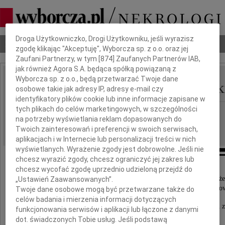
Dbamy o Twoją prywatność
Droga Użytkowniczko, Drogi Użytkowniku, jeśli wyrazisz
Nekrologi
Odeszli
Poradnik pogrzebowy
zgodę klikając "Akceptuję", Wyborcza sp. z o.o. oraz jej
Zaufani Partnerzy, w tym [
874
] Zaufanych Partnerów IAB,
jak również Agora S.A. będąca spółką powiązaną z
Wyborcza sp. z o.o., będą przetwarzać Twoje dane
Włodzimierz Brzozowsk
osobowe takie jak adresy IP, adresy e-mail czy
IMIĘ I NAZWISKO:
identyfikatory plików cookie lub inne informacje zapisane w
tych plikach do celów marketingowych, w szczególności
cała Polska
REGION:
na potrzeby wyświetlania reklam dopasowanych do
01.06.2026
DATA EMISJI:
Twoich zainteresowań i preferencji w swoich serwisach,
aplikacjach i w Internecie lub personalizacji treści w nich
wyświetlanych. Wyrażenie zgody jest dobrowolne. Jeśli nie
chcesz wyrazić zgody, chcesz ograniczyć jej zakres lub
chcesz wycofać zgodę uprzednio udzieloną przejdź do
Pasjonat przyrody, ryb i koni. Odznaczony Krzyż
„Ustawień Zaawansowanych”.
Kawalerskim Orderu Odrodzenia Polski. Dobry czło
Twoje dane osobowe mogą być przetwarzane także do
celów badania i mierzenia informacji dotyczących
Z żalem zawiadamiamy, że dnia 27 maja 2026 roku 
funkcjonowania serwisów i aplikacji lub łączone z danymi
Mąż, Ojciec, Dziadek i Pradziadek
dot. świadczonych Tobie usług. Jeśli podstawą