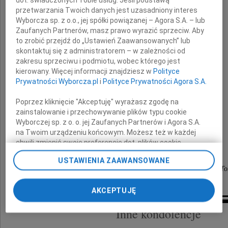
przetwarzania Twoich danych jest uzasadniony interes
Wyborcza sp. z o.o., jej spółki powiązanej – Agora S.A. – lub
Zofia Witkowska
Zaufanych Partnerów, masz prawo wyrazić sprzeciw. Aby
to zrobić przejdź do „Ustawień Zaawansowanych” lub
skontaktuj się z administratorem – w zależności od
zakresu sprzeciwu i podmiotu, wobec którego jest
Wyrazy głębokiego współczucia
kierowany. Więcej informacji znajdziesz w
Polityce
Prywatności Wyborcza.pl
i
Polityce Prywatności Agora S.A.
Agnieszce, Panu Markowi,
Poprzez kliknięcie "Akceptuję" wyrażasz zgodę na
Julce, Filipowi i Michałowi
zainstalowanie i przechowywanie plików typu cookie
Wyborczej sp. z o. o. jej Zaufanych Partnerów i Agora S.A.
na Twoim urządzeniu końcowym. Możesz też w każdej
chwili zmienić swoje preferencje dot. plików cookie,
składają
ponownie wywołując narzędzie do zarządzania Twoimi
USTAWIENIA ZAAWANSOWANE
preferencjami dot. przetwarzania danych poprzez
Kasia, James, Krystyna, Jaś z rodziną, Alexander i To
odnośnik „Ustawienia prywatności” w stopce serwisu i
przechodząc do sekcji „Ustawienia zaawansowane”.
AKCEPTUJĘ
Zmiana ustawień plików cookie możliwa jest także za
pomocą ustawień przeglądarki.
Inne kondolencje
My, nasi Zaufani Partnerzy i Agora S.A. możemy