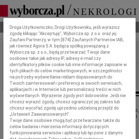
Dbamy o Twoją prywatność
Nekrologi
Odeszli
Poradnik pogrzebowy
Droga Użytkowniczko, Drogi Użytkowniku, jeśli wyrazisz
zgodę klikając "Akceptuję", Wyborcza sp. z o.o. oraz jej
Zaufani Partnerzy, w tym [
874
] Zaufanych Partnerów IAB,
jak również Agora S.A. będąca spółką powiązaną z
Zofia Witkowska
Wyborcza sp. z o.o., będą przetwarzać Twoje dane
IMIĘ I NAZWISKO:
osobowe takie jak adresy IP, adresy e-mail czy
identyfikatory plików cookie lub inne informacje zapisane w
Warszawa
REGION:
tych plikach do celów marketingowych, w szczególności
na potrzeby wyświetlania reklam dopasowanych do
29.05.2026
DATA EMISJI:
Twoich zainteresowań i preferencji w swoich serwisach,
aplikacjach i w Internecie lub personalizacji treści w nich
wyświetlanych. Wyrażenie zgody jest dobrowolne. Jeśli nie
chcesz wyrazić zgody, chcesz ograniczyć jej zakres lub
chcesz wycofać zgodę uprzednio udzieloną przejdź do
Z ogromnym smutkiem przyjelismy wiadomość,
„Ustawień Zaawansowanych”.
że odeszła Mama mojej ukochanej przyjaciółki
Twoje dane osobowe mogą być przetwarzane także do
celów badania i mierzenia informacji dotyczących
funkcjonowania serwisów i aplikacji lub łączone z danymi
dot. świadczonych Tobie usług. Jeśli podstawą