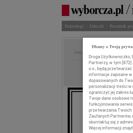
Nekrologi
Odeszli
Poradnik p
Dbamy o Twoją prywa
Jadwig
IMIĘ I NAZWISKO:
Droga Użytkowniczko, Dr
Partnerzy, w tym [
872
]
Warszawa
REGION:
o.o., będą przetwarzać 
29.05.2026
informacje zapisane w
DATA EMISJI:
dopasowanych do Twoich
personalizacji treści 
ograniczyć jej zakres
Twoje dane osobowe mo
funkcjonowania serwisó
Z wielkim ż
przetwarzania Twoich da
Zaufanych Partnerów, 
skontaktuj się z admin
Więcej informacji znaj