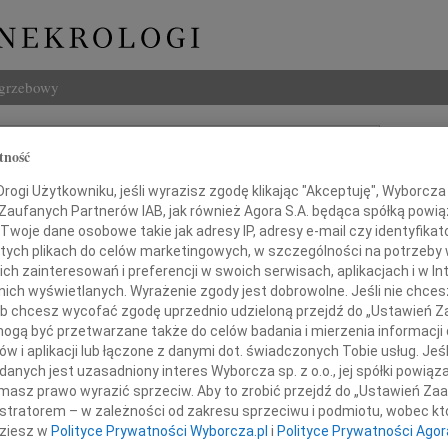
ogrzebowy
Szukaj
tność
a Słowińska-Srzednicka
Imię i na
ogi Użytkowniku, jeśli wyrazisz zgodę klikając "Akceptuję", Wyborcza sp
 Zaufanych Partnerów IAB, jak również Agora S.A. będąca spółką powi
Twoje dane osobowe takie jak adresy IP, adresy e-mail czy identyfikato
 tych plikach do celów marketingowych, w szczególności na potrzeby 
INNE NE
 zainteresowań i preferencji w swoich serwisach, aplikacjach i w Int
w nich wyświetlanych. Wyrażenie zgody jest dobrowolne. Jeśli nie chce
Eugen
 lub chcesz wycofać zgodę uprzednio udzieloną przejdź do „Ustawień
Z ogr
gą być przetwarzane także do celów badania i mierzenia informacji
Małgo
w i aplikacji lub łączone z danymi dot. świadczonych Tobie usług. Jeś
alem przyjęłam wiadomość o śmierci
Z głę
nych jest uzasadniony interes Wyborcza sp. z o.o., jej spółki powiąza
Andr
masz prawo wyrazić sprzeciw. Aby to zrobić przejdź do „Ustawień Z
27 li
istratorem – w zależności od zakresu sprzeciwu i podmiotu, wobec któ
Inoce
dziesz w
Polityce Prywatności Wyborcza.pl
i
Polityce Prywatności Agor
Mgr f