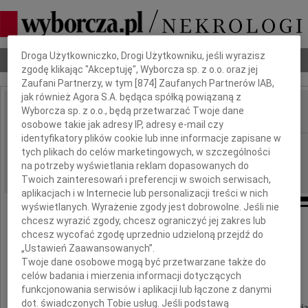
Dbamy o Twoją prywatność
Droga Użytkowniczko, Drogi Użytkowniku, jeśli wyrazisz
Nekrologi
Odeszli
Poradnik pogrzebowy
zgodę klikając "Akceptuję", Wyborcza sp. z o.o. oraz jej
Zaufani Partnerzy, w tym [
874
] Zaufanych Partnerów IAB,
jak również Agora S.A. będąca spółką powiązaną z
Wyborcza sp. z o.o., będą przetwarzać Twoje dane
IMIĘ I NAZWISKO:
osobowe takie jak adresy IP, adresy e-mail czy
identyfikatory plików cookie lub inne informacje zapisane w
Warszawa
REGION:
tych plikach do celów marketingowych, w szczególności
28.05.2026
na potrzeby wyświetlania reklam dopasowanych do
DATA EMISJI:
Twoich zainteresowań i preferencji w swoich serwisach,
aplikacjach i w Internecie lub personalizacji treści w nich
wyświetlanych. Wyrażenie zgody jest dobrowolne. Jeśli nie
chcesz wyrazić zgody, chcesz ograniczyć jej zakres lub
chcesz wycofać zgodę uprzednio udzieloną przejdź do
Panu
„Ustawień Zaawansowanych”.
Twoje dane osobowe mogą być przetwarzane także do
Robertowi Hessowi
celów badania i mierzenia informacji dotyczących
funkcjonowania serwisów i aplikacji lub łączone z danymi
dot. świadczonych Tobie usług. Jeśli podstawą
wyrazy głębokiego współczucia i słowa wsparcia