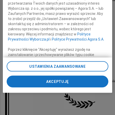
przetwarzania Twoich danych jest uzasadniony interes
Wyborcza sp. z o.o., jej spółki powiązanej – Agora S.A. – lub
Zaufanych Partnerów, masz prawo wyrazić sprzeciw. Aby
w trudnych chwilach po śmierci
to zrobić przejdź do „Ustawień Zaawansowanych” lub
skontaktuj się z administratorem – w zależności od
zakresu sprzeciwu i podmiotu, wobec którego jest
Mamy
kierowany. Więcej informacji znajdziesz w
Polityce
Prywatności Wyborcza.pl
i
Polityce Prywatności Agora S.A.
Poprzez kliknięcie "Akceptuję" wyrażasz zgodę na
składają
zainstalowanie i przechowywanie plików typu cookie
Wyborczej sp. z o. o. jej Zaufanych Partnerów i Agora S.A.
na Twoim urządzeniu końcowym. Możesz też w każdej
USTAWIENIA ZAAWANSOWANE
Rektor, Prezydent i Założyciel
chwili zmienić swoje preferencje dot. plików cookie,
ponownie wywołując narzędzie do zarządzania Twoimi
preferencjami dot. przetwarzania danych poprzez
oraz cała społeczność akademicka Uczelni Łazarski
AKCEPTUJĘ
odnośnik „Ustawienia prywatności” w stopce serwisu i
przechodząc do sekcji „Ustawienia zaawansowane”.
Zmiana ustawień plików cookie możliwa jest także za
pomocą ustawień przeglądarki.
My, nasi Zaufani Partnerzy i Agora S.A. możemy