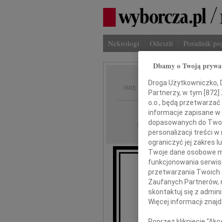
Nekrologi
Odeszli
Poradnik p
Dbamy o Twoją prywa
Iwona 
Droga Użytkowniczko, Dr
IMIĘ I NAZWISKO:
Partnerzy, w tym [
872
]
o.o., będą przetwarzać 
Warszawa
REGION:
informacje zapisane w
dopasowanych do Twoich
28.05.2026
DATA EMISJI:
personalizacji treści 
ograniczyć jej zakres
Twoje dane osobowe mo
funkcjonowania serwisó
przetwarzania Twoich da
Z 
Zaufanych Partnerów, 
skontaktuj się z admin
Więcej informacji znaj
Poprzez kliknięcie "Ak