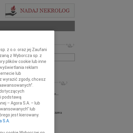
 nekrologów i wspomnień
. z o.o. oraz jej Zaufani
zwisko lub numer ogłoszenia:
ązaną z Wyborcza sp. z
ry plików cookie lub inne
wyświetlania reklam
+ szukanie zaawansowane
ernecie lub
sz wyrazić zgody, chcesz
KROLOGI
 Zaawansowanych”.
iusz Butruk
05.08.2026
Warszawa
 dotyczących
omnym żalem przyjęliśmy wiadomość o...
li podstawą
8.2026
Warszawa
nej – Agora S.A. – lub
y współczucia z powodu śmierci...
aawansowanych” lub
ej Piotr Gołaszewski
05.08.2026
Warszawa
rego jest kierowany.
r nauk technicznych Andrzej Piotr...
a S.A.
8.2026
Warszawa
tyldzie Mielcarskiej, najszczersze...
ypu cookie Wyborczej sp.