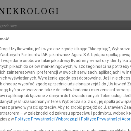
ogrzebowy
tność
Szukaj
Ostrowska
ogi Użytkowniku, jeśli wyrazisz zgodę klikając "Akceptuję", Wyborcza sp
Imię i na
 Zaufanych Partnerów IAB, jak również Agora S.A. będąca spółką powi
Twoje dane osobowe takie jak adresy IP, adresy e-mail czy identyfikato
 tych plikach do celów marketingowych, w szczególności na potrzeby 
 zainteresowań i preferencji w swoich serwisach, aplikacjach i w Int
w nich wyświetlanych. Wyrażenie zgody jest dobrowolne. Jeśli nie chce
INNE NE
 lub chcesz wycofać zgodę uprzednio udzieloną przejdź do „Ustawień
Eugen
gą być przetwarzane także do celów badania i mierzenia informacji
Z ogr
w i aplikacji lub łączone z danymi dot. świadczonych Tobie usług. Jeś
04.0
nych jest uzasadniony interes Wyborcza sp. z o.o., jej spółki powiąza
głębokim smutkiem żegnamy
Wyraz
masz prawo wyrazić sprzeciw. Aby to zrobić przejdź do „Ustawień Z
Andrz
istratorem – w zależności od zakresu sprzeciwu i podmiotu, wobec któ
dokto
dziesz w
Polityce Prywatności Wyborcza.pl
i
Polityce Prywatności Agor
05.0
Dr Ma
ceptuję" wyrażasz zgodę na zainstalowanie i przechowywanie plików t