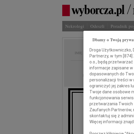
Nekrologi
Odeszli
Poradnik p
Dbamy o Twoją prywa
Janusz
Droga Użytkowniczko, Dr
IMIĘ I NAZWISKO:
Partnerzy, w tym [
874
]
o.o., będą przetwarzać 
Częstochowa
REGION:
informacje zapisane w
dopasowanych do Twoich
29.05.2026
DATA EMISJI:
personalizacji treści 
ograniczyć jej zakres
Twoje dane osobowe mo
funkcjonowania serwisó
przetwarzania Twoich da
R
Zaufanych Partnerów, 
skontaktuj się z admin
Więcej informacji znaj
ŚP. dr n.
Poprzez kliknięcie "Ak