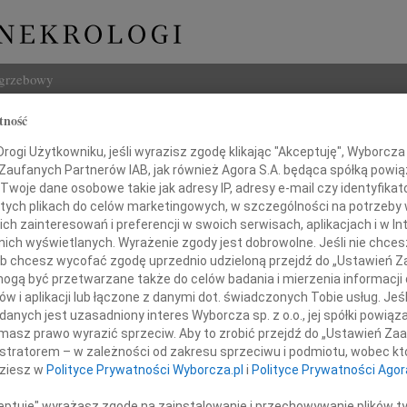
ogrzebowy
tność
Szukaj
 Związek
ogi Użytkowniku, jeśli wyrazisz zgodę klikając "Akceptuję", Wyborcza sp
Imię i na
 Zaufanych Partnerów IAB, jak również Agora S.A. będąca spółką powi
Twoje dane osobowe takie jak adresy IP, adresy e-mail czy identyfikato
 tych plikach do celów marketingowych, w szczególności na potrzeby 
 zainteresowań i preferencji w swoich serwisach, aplikacjach i w Int
w nich wyświetlanych. Wyrażenie zgody jest dobrowolne. Jeśli nie chce
INNE NE
 lub chcesz wycofać zgodę uprzednio udzieloną przejdź do „Ustawień
Grzeg
gą być przetwarzane także do celów badania i mierzenia informacji
Z żal
w i aplikacji lub łączone z danymi dot. świadczonych Tobie usług. Jeś
Grzeg
nych jest uzasadniony interes Wyborcza sp. z o.o., jej spółki powiąza
odzinie i Bliskim
Z żal
masz prawo wyrazić sprzeciw. Aby to zrobić przejdź do „Ustawień Z
22.0
istratorem – w zależności od zakresu sprzeciwu i podmiotu, wobec któ
Wyraz
dziesz w
Polityce Prywatności Wyborcza.pl
i
Polityce Prywatności Agor
 wet. Janusza Związka
15.0
Pani 
ceptuję" wyrażasz zgodę na zainstalowanie i przechowywanie plików t