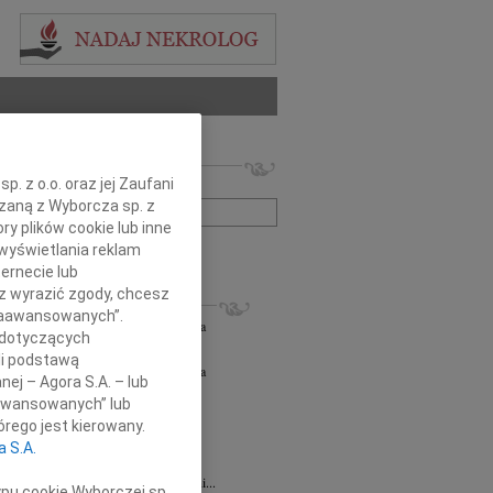
 nekrologów i wspomnień
. z o.o. oraz jej Zaufani
zwisko lub numer ogłoszenia:
ązaną z Wyborcza sp. z
ry plików cookie lub inne
wyświetlania reklam
+ szukanie zaawansowane
ernecie lub
sz wyrazić zgody, chcesz
KROLOGI
 Zaawansowanych”.
orz Lipowski
06.08.2026
Częstochowa
 dotyczących
em przyjęliśmy wiadomość o śmierci...
li podstawą
orz Lipowski
05.08.2026
Częstochowa
nej – Agora S.A. – lub
em przyjęliśmy wiadomość o śmierci...
aawansowanych” lub
6.2026
Częstochowa
rego jest kierowany.
y głębokiego współczucia oraz...
a S.A.
6.2026
Częstochowa
Joannie Jędrzejowskiej-Prokop radczyni...
ypu cookie Wyborczej sp.