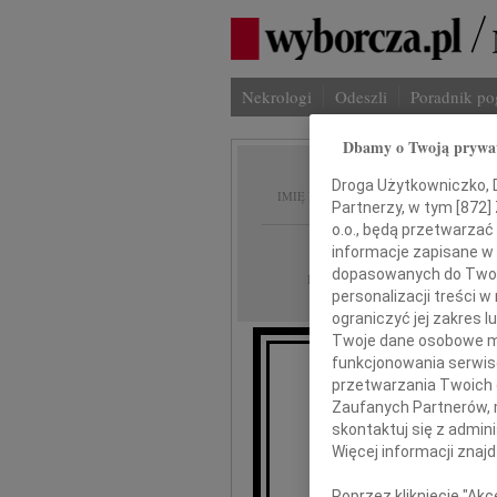
Nekrologi
Odeszli
Poradnik p
Dbamy o Twoją prywa
Alicja
Droga Użytkowniczko, Dr
IMIĘ I NAZWISKO:
Partnerzy, w tym [
872
]
o.o., będą przetwarzać 
Warszawa
REGION:
informacje zapisane w
dopasowanych do Twoich
29.05.2026
DATA EMISJI:
personalizacji treści 
ograniczyć jej zakres
Twoje dane osobowe mo
funkcjonowania serwisó
przetwarzania Twoich da
Zaufanych Partnerów, 
skontaktuj się z admin
że w 
Więcej informacji znaj
Poprzez kliknięcie "Ak