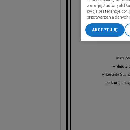
z o. o. jej Zaufanych 
swoje preferencje dot.
przetwarzania danych 
Ali
„Ustawienia zaawansow
AKCEPTUJĘ
My, nasi Zaufani Part
dokładnych danych geol
Przechowywanie informa
treści, badnie odbiorcó
Msza Św
w dniu 2 
w kościele Św. 
po której nast