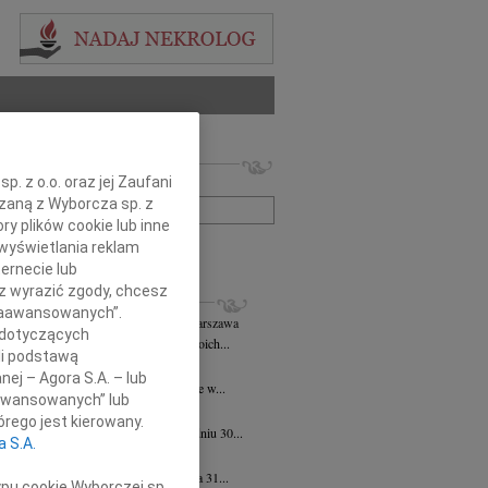
 nekrologów i wspomnień
. z o.o. oraz jej Zaufani
zwisko lub numer ogłoszenia:
ązaną z Wyborcza sp. z
ry plików cookie lub inne
wyświetlania reklam
+ szukanie zaawansowane
ernecie lub
sz wyrazić zgody, chcesz
KROLOGI
 Zaawansowanych”.
k Zbigniew Staszyński
06.08.2026
Warszawa
 dotyczących
rpnia 2026 roku zmarł w przeddzień swoich...
li podstawą
 Justyniak
06.08.2026
Warszawa
nej – Agora S.A. – lub
bokim żalem przyjęliśmy wiadomość, że w...
aawansowanych” lub
iew Wojdat
05.08.2026
Warszawa
rego jest kierowany.
bokim smutkiem zawiadamiamy, że w dniu 30...
a S.A.
 Pliszkiewicz
05.08.2026
Warszawa
bokim smutkiem zawiadamiamy, że dnia 31...
ypu cookie Wyborczej sp.