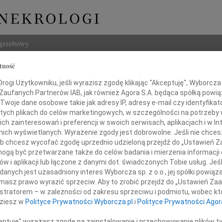
ogrzebowy
tność
Szukaj
 Świeżyńska
ogi Użytkowniku, jeśli wyrazisz zgodę klikając "Akceptuję", Wyborcza sp
Imię i na
 Zaufanych Partnerów IAB, jak również Agora S.A. będąca spółką powi
Twoje dane osobowe takie jak adresy IP, adresy e-mail czy identyfikato
 tych plikach do celów marketingowych, w szczególności na potrzeby 
 zainteresowań i preferencji w swoich serwisach, aplikacjach i w Int
w nich wyświetlanych. Wyrażenie zgody jest dobrowolne. Jeśli nie chce
INNE NE
 lub chcesz wycofać zgodę uprzednio udzieloną przejdź do „Ustawień
Ludwi
gą być przetwarzane także do celów badania i mierzenia informacji
3 sie
w i aplikacji lub łączone z danymi dot. świadczonych Tobie usług. Jeś
Iwona
nych jest uzasadniony interes Wyborcza sp. z o.o., jej spółki powiąza
Z głę
Z żalem zawiadamiamy,
masz prawo wyrazić sprzeciw. Aby to zrobić przejdź do „Ustawień Z
Zbign
istratorem – w zależności od zakresu sprzeciwu i podmiotu, wobec któ
dniu 24 maja 2026 roku odeszła
Z głę
dziesz w
Polityce Prywatności Wyborcza.pl
i
Polityce Prywatności Agor
Marek
Z głę
ceptuję" wyrażasz zgodę na zainstalowanie i przechowywanie plików t