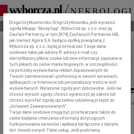
Dbamy o Twoją prywatność
Droga Użytkowniczko, Drogi Użytkowniku, jeśli wyrazisz
Nekrologi
Odeszli
Poradnik pogrzebowy
zgodę klikając "Akceptuję", Wyborcza sp. z o.o. oraz jej
Zaufani Partnerzy, w tym [
874
] Zaufanych Partnerów IAB,
jak również Agora S.A. będąca spółką powiązaną z
Wyborcza sp. z o.o., będą przetwarzać Twoje dane
Anna Lechowicz
osobowe takie jak adresy IP, adresy e-mail czy
IMIĘ I NAZWISKO:
identyfikatory plików cookie lub inne informacje zapisane w
tych plikach do celów marketingowych, w szczególności
Warszawa
REGION:
na potrzeby wyświetlania reklam dopasowanych do
27.05.2026
DATA EMISJI:
Twoich zainteresowań i preferencji w swoich serwisach,
aplikacjach i w Internecie lub personalizacji treści w nich
wyświetlanych. Wyrażenie zgody jest dobrowolne. Jeśli nie
chcesz wyrazić zgody, chcesz ograniczyć jej zakres lub
chcesz wycofać zgodę uprzednio udzieloną przejdź do
Z ogromnym smutkiem i żalem przyjęliśmy wiadomość o
„Ustawień Zaawansowanych”.
Twoje dane osobowe mogą być przetwarzane także do
celów badania i mierzenia informacji dotyczących
funkcjonowania serwisów i aplikacji lub łączone z danymi
dot. świadczonych Tobie usług. Jeśli podstawą