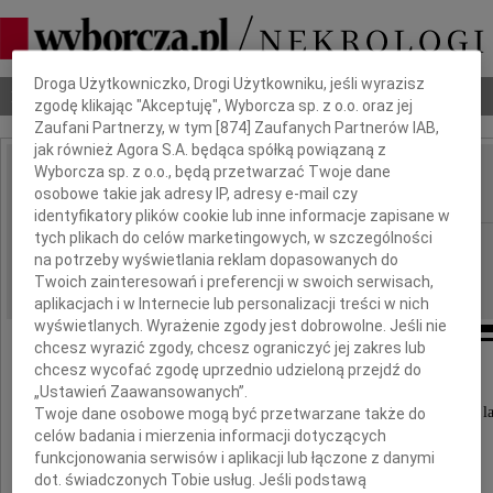
Dbamy o Twoją prywatność
Droga Użytkowniczko, Drogi Użytkowniku, jeśli wyrazisz
Nekrologi
Odeszli
Poradnik pogrzebowy
zgodę klikając "Akceptuję", Wyborcza sp. z o.o. oraz jej
Zaufani Partnerzy, w tym [
874
] Zaufanych Partnerów IAB,
jak również Agora S.A. będąca spółką powiązaną z
Wyborcza sp. z o.o., będą przetwarzać Twoje dane
Bronisław Pasierb
osobowe takie jak adresy IP, adresy e-mail czy
IMIĘ I NAZWISKO:
identyfikatory plików cookie lub inne informacje zapisane w
tych plikach do celów marketingowych, w szczególności
cała Polska
REGION:
na potrzeby wyświetlania reklam dopasowanych do
27.05.2026
DATA EMISJI:
Twoich zainteresowań i preferencji w swoich serwisach,
aplikacjach i w Internecie lub personalizacji treści w nich
wyświetlanych. Wyrażenie zgody jest dobrowolne. Jeśli nie
chcesz wyrazić zgody, chcesz ograniczyć jej zakres lub
chcesz wycofać zgodę uprzednio udzieloną przejdź do
„Ustawień Zaawansowanych”.
Z głębokim żalem zawiadamiamy,
że dnia 20 maja 2026 roku zmarł przeżywszy 92 la
Twoje dane osobowe mogą być przetwarzane także do
celów badania i mierzenia informacji dotyczących
funkcjonowania serwisów i aplikacji lub łączone z danymi
dot. świadczonych Tobie usług. Jeśli podstawą