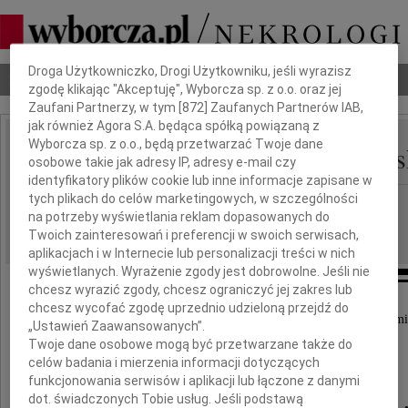
Dbamy o Twoją prywatność
Droga Użytkowniczko, Drogi Użytkowniku, jeśli wyrazisz
Nekrologi
Odeszli
Poradnik pogrzebowy
zgodę klikając "Akceptuję", Wyborcza sp. z o.o. oraz jej
Zaufani Partnerzy, w tym [
872
] Zaufanych Partnerów IAB,
jak również Agora S.A. będąca spółką powiązaną z
Wyborcza sp. z o.o., będą przetwarzać Twoje dane
Hanna Pilarczyk-Milews
IMIĘ I NAZWISKO:
osobowe takie jak adresy IP, adresy e-mail czy
identyfikatory plików cookie lub inne informacje zapisane w
tych plikach do celów marketingowych, w szczególności
Warszawa
REGION:
na potrzeby wyświetlania reklam dopasowanych do
26.05.2026
DATA EMISJI:
Twoich zainteresowań i preferencji w swoich serwisach,
aplikacjach i w Internecie lub personalizacji treści w nich
wyświetlanych. Wyrażenie zgody jest dobrowolne. Jeśli nie
chcesz wyrazić zgody, chcesz ograniczyć jej zakres lub
chcesz wycofać zgodę uprzednio udzieloną przejdź do
Z głębokim smutkiem przyjęliśmy wiadomość o śmi
„Ustawień Zaawansowanych”.
Twoje dane osobowe mogą być przetwarzane także do
celów badania i mierzenia informacji dotyczących
funkcjonowania serwisów i aplikacji lub łączone z danymi
dot. świadczonych Tobie usług. Jeśli podstawą